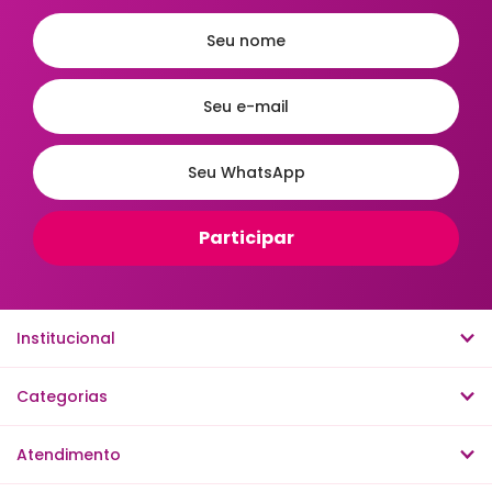
Ordenar
A - Z
Z - A
Menor Preço
Maior Preço
Mais Vendidos
Mais Acessados
Novidades
Mais Relevantes
Institucional
Categorias
Atendimento