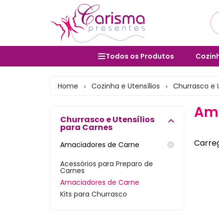
Todos os Produtos
Cozinh
Utens
Cozinha e Utensílios
Home
Cozinha e Utensílios
Churrasco e 
>
>
Salad
Mesa Posta e Servir
Ama
Bolei
Churrasco e Utensílios
Banheiro e Lavabo
para Carnes
Cane
Organização Doméstica
Carreg
Amaciadores de Carne
Form
Decoração e Interiores
Acessórios para Preparo de
Carnes
Vara
Lavanderia e Área de Serviço
Amaciadores de Carne
Porta
Lixeiras
Kits para Churrasco
Bules