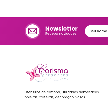
Cafet
Mante
Chale
Newsletter
Lixei
Receba novidades
Jarra
Bomb
Frute
Luva
Bande
Trav
Melei
Utensílios de cozinha, utilidades domésticas,
boleiras, fruteiras, decoração, vasos
Port
Mant