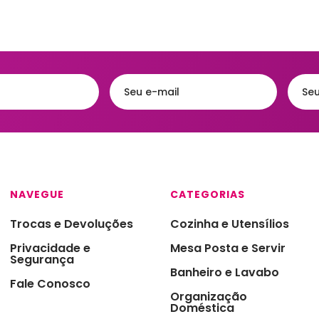
Acessórios
eiras
Faqueiros e Talheres
Kits para Banh
gueiras & Queijeiras
Jarras e Garrafas
Lixeiras para 
iras
Servir e Petiscos
Organização 
ra de Cozinha
Armazenamen
s e Garrafas
Porta Papel Hi
onieres
Porta Shampo
iras
Saboneteiras
NAVEGUE
CATEGORIAS
s Térmicas
Trocas e Devoluções
Cozinha e Utensílios
jas - Baixelas &
essas
Privacidade e
Mesa Posta e Servir
Segurança
ra
Banheiro e Lavabo
Fale Conosco
Organização
a Condimentos e
imentos
Doméstica