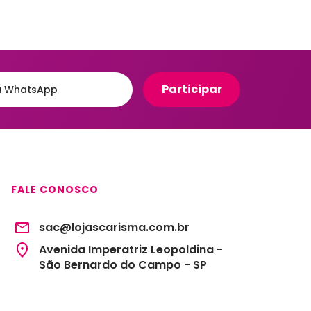
Organizadores para Cozinha
eiro
Organizadores para Entrada
e Hall
Banheiro
Organizadores para
e
Gavetas
to
Organizadores para
giênico
Geladeira
o e Suportes
Organizadores para
Lavanderia
Organizadores para Mesa e
FALE CONOSCO
Escritório
Potes Herméticos
sac@lojascarisma.com.br
Avenida Imperatriz Leopoldina -
São Bernardo do Campo - SP