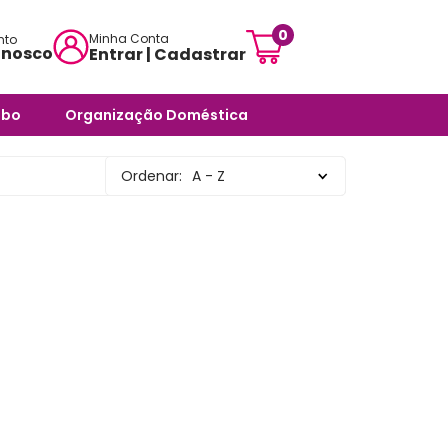
0
Minha Conta
nto
onosco
Entrar | Cadastrar
mensagem:
abo
Organização Doméstica
ojascarisma.com.br
ra Banheiro
Potes e Tigelas
Ordenar:
A - Z
atendimento:
 Odores -
Caixas Organizadoras
sex das 10h às 18h
Cestos Organizadores
pas
Organizadores Multiuso
órios
Organizadores para
ra Banheiro
Ambientes Diversos
nheiro
Organizadores para
Armários e Prateleiras
Saboneteiras
Organizadores para
Banheiro
rias e