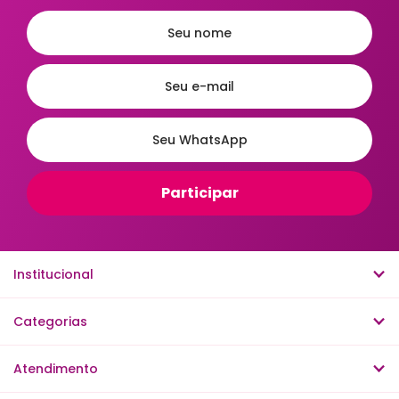
Chaleiras
Lixeira de Cozinha
Jarras e Garrafas
Bombonieres
Fruteiras
Luvas Térmicas
Bandejas - Baixelas & Travessas
Meleira
Porta Condimentos e Mantimentos
Leiteiras
Mixers
Jogo de Sobremesas
Escorredor de Talheres
Institucional
Café & Chá
Saleiro
Categorias
Acessórios de Mesa na Cozinha
Armazenamento e Conservação
Atendimento
Churrasco e Utensílios para Carnes
Cutelaria e Ferramentas