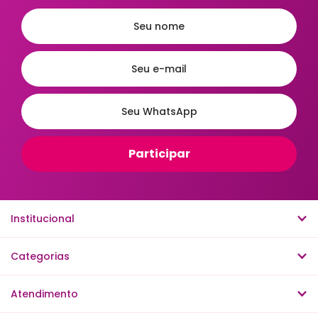
Ordenar
A - Z
Z - A
Menor Preço
Maior Preço
Mais Vendidos
Mais Acessados
Novidades
Mais Relevantes
Institucional
Categorias
Atendimento