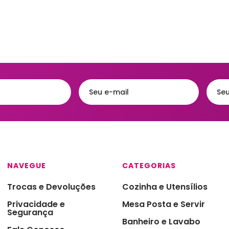
Acessórios
eiras
Faqueiros e Talheres
Kits para Banh
gueiras & Queijeiras
Jarras e Garrafas
Lixeiras para 
iras
Servir e Petiscos
Organização 
ra de Cozinha
Armazenamen
s e Garrafas
Porta Papel Hi
onieres
Porta Shampo
iras
Saboneteiras
s Térmicas
NAVEGUE
CATEGORIAS
jas - Baixelas &
essas
Trocas e Devoluções
Cozinha e Utensílios
ra
Privacidade e
Mesa Posta e Servir
Segurança
a Condimentos e
imentos
Banheiro e Lavabo