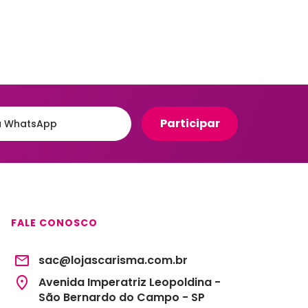
Organizadores para Cozinha
eiro
Organizadores para Entrada
e Hall
Banheiro
Organizadores para
e
Gavetas
to
Organizadores para
giênico
Geladeira
o e Suportes
Organizadores para
Lavanderia
Organizadores para Mesa e
Escritório
FALE CONOSCO
Potes Herméticos
sac@lojascarisma.com.br
Avenida Imperatriz Leopoldina -
São Bernardo do Campo - SP