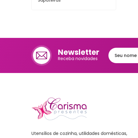
Sapateiras
Cafet
Mante
Chale
Lixei
Newsletter
Jarra
Receba novidades
Bomb
Frute
Luva
Bande
Trav
Melei
Port
Mant
Utensílios de cozinha, utilidades domésticas,