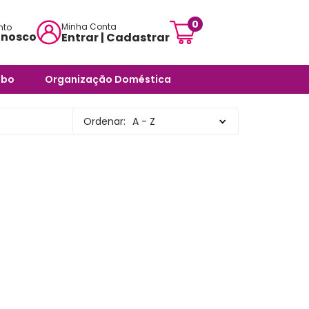
0
Minha Conta
nto
onosco
Entrar | Cadastrar
mensagem:
abo
Organização Doméstica
ojascarisma.com.br
ra Banheiro
Potes e Tigelas
Ordenar:
A - Z
atendimento:
 Odores -
Caixas Organizadoras
sex das 10h às 18h
Cestos Organizadores
pas
Organizadores Multiuso
órios
Organizadores para
ra Banheiro
Ambientes Diversos
nheiro
Organizadores para
Armários e Prateleiras
Saboneteiras
Organizadores para
Banheiro
rias e