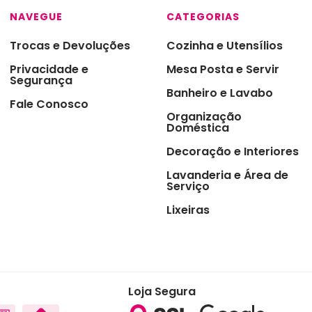
ras
NAVEGUE
CATEGORIAS
s
Trocas e Devoluções
Cozinha e Utensílios
 de Sobremesas
Privacidade e
Mesa Posta e Servir
Segurança
Banheiro e Lavabo
redor de Talheres
Fale Conosco
Organização
 & Chá
Doméstica
ro
Decoração e Interiores
sórios de Mesa na
Lavanderia e Área de
nha
Serviço
zenamento e
Lixeiras
ervação
asco e Utensílios para
es
aria e Ferramentas
Loja Segura
ras para Cozinha