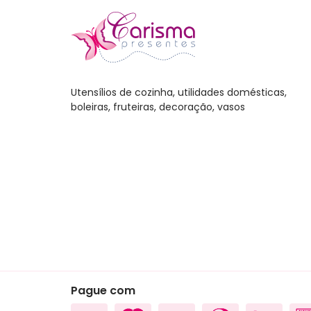
Leitei
Mixer
Jogo
Utensílios de cozinha, utilidades domésticas,
Escor
boleiras, fruteiras, decoração, vasos
Café
Salei
Aces
Cozi
Arma
Cons
Churr
Carn
Cutel
Pague com
Lixei