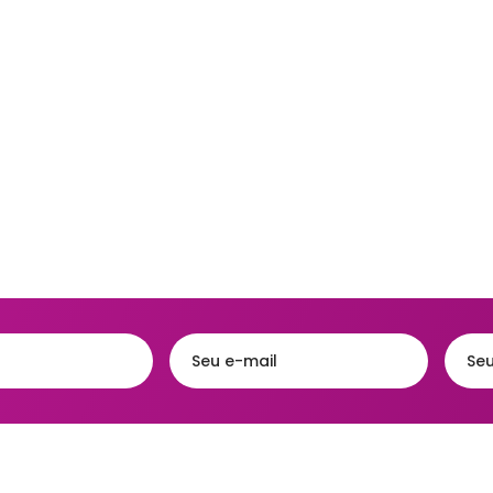
Acessórios
eiras
Faqueiros e Talheres
Kits para Banh
gueiras & Queijeiras
Jarras e Garrafas
Lixeiras para 
iras
Servir e Petiscos
Organização 
ra de Cozinha
Armazenamen
s e Garrafas
Porta Papel Hi
onieres
Porta Shampo
iras
Saboneteiras
s Térmicas
jas - Baixelas &
essas
ra
a Condimentos e
imentos