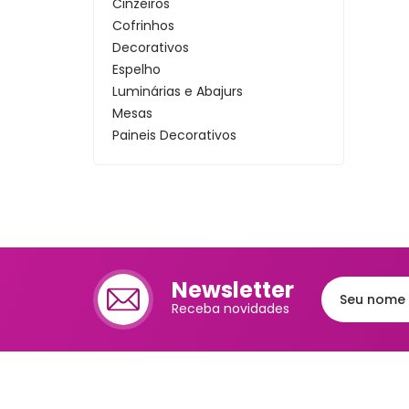
Cinzeiros
Cafet
Cofrinhos
Decorativos
Mante
Espelho
Chale
Luminárias e Abajurs
Mesas
Lixei
Paineis Decorativos
Placas Decorativas
Jarra
Porta Chaves
Bomb
Porta Joias
Porta Retratos
Frute
Porta Revistas
Luva
Prateleiras
Newsletter
Relógios de Parede
Bande
Receba novidades
Relógios Despertador
Trav
Melei
Port
Mant