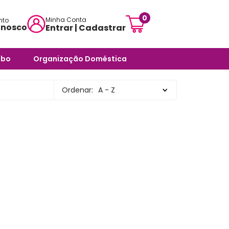
0
Minha Conta
nto
onosco
Entrar | Cadastrar
mensagem:
abo
Organização Doméstica
ojascarisma.com.br
ra Banheiro
Potes e Tigelas
Ordenar:
A - Z
atendimento:
 Odores -
Caixas Organizadoras
sex das 10h às 18h
Cestos Organizadores
pas
Organizadores Multiuso
órios
Organizadores para
ra Banheiro
Ambientes Diversos
nheiro
Organizadores para
Armários e Prateleiras
Saboneteiras
Organizadores para
Banheiro
rias e