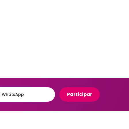
Organizadores para Cozinha
eiro
Organizadores para Entrada
e Hall
Banheiro
Organizadores para
e
Gavetas
to
Organizadores para
giênico
Geladeira
o e Suportes
Organizadores para
Lavanderia
Organizadores para Mesa e
Escritório
Potes Herméticos