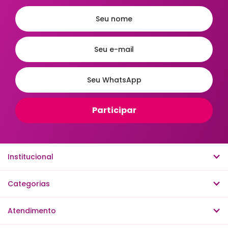
Preço
Ordenar
A - Z
Z - A
Menor Preço
Maior Preço
Institucional
Mais Vendidos
Mais Acessados
Novidades
Mais Relevantes
Categorias
Atendimento