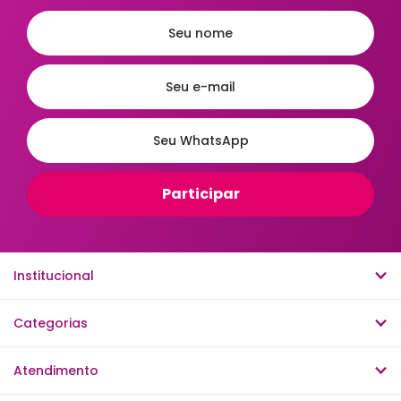
Ordenar
A - Z
Z - A
Menor Preço
Maior Preço
Mais Vendidos
Mais Acessados
Novidades
Mais Relevantes
Institucional
Categorias
Atendimento