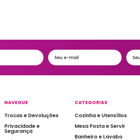
Acessórios
eiras
Faqueiros e Talheres
Kits para Banh
gueiras & Queijeiras
Jarras e Garrafas
Lixeiras para 
iras
Servir e Petiscos
Organização 
ra de Cozinha
Armazenamen
s e Garrafas
Porta Papel Hi
onieres
Porta Shampo
iras
Saboneteiras
s Térmicas
jas - Baixelas &
NAVEGUE
CATEGORIAS
essas
Trocas e Devoluções
Cozinha e Utensílios
ra
Privacidade e
Mesa Posta e Servir
a Condimentos e
Segurança
imentos
Banheiro e Lavabo