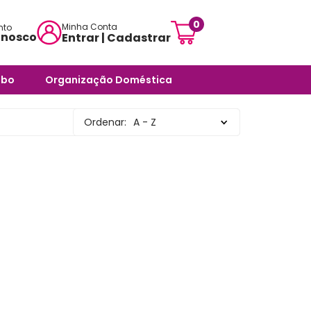
0
Minha Conta
nto
onosco
Entrar | Cadastrar
mensagem:
abo
Organização Doméstica
ojascarisma.com.br
ra Banheiro
Potes e Tigelas
Ordenar:
A - Z
atendimento:
 Odores -
Caixas Organizadoras
sex das 10h às 18h
Cestos Organizadores
pas
Organizadores Multiuso
órios
Organizadores para
ra Banheiro
Ambientes Diversos
nheiro
Organizadores para
Armários e Prateleiras
Saboneteiras
Organizadores para
Banheiro
rias e