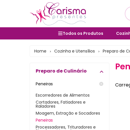
Todos os Produtos
Cozinh
Utens
Cozinha e Utensílios
Home
Cozinha e Utensílios
Preparo de Cu
>
>
Salad
Mesa Posta e Servir
Pen
Bolei
Preparo de Culinário
Banheiro e Lavabo
Cane
Organização Doméstica
Peneiras
Carreg
Form
Decoração e Interiores
Escorredores de Alimentos
Cortadores, Fatiadores e
Vara
Lavanderia e Área de Serviço
Raladores
Moagem, Extração e Socadores
Porta
Lixeiras
Peneiras
Bules
Processadores, Trituradores e