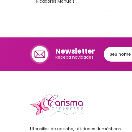
Picadores Manuais
Cafet
Mante
Chale
Lixei
Newsletter
Jarra
Receba novidades
Bomb
Frute
Luva
Bande
Trav
Melei
Port
Mant
Utensílios de cozinha, utilidades domésticas,