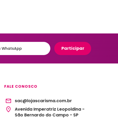
Organizadores para Cozinha
eiro
Organizadores para Entrada
e Hall
Banheiro
Organizadores para
e
Gavetas
to
Organizadores para
giênico
Geladeira
o e Suportes
Organizadores para
Lavanderia
Organizadores para Mesa e
Escritório
Potes Herméticos
FALE CONOSCO
sac@lojascarisma.com.br
Avenida Imperatriz Leopoldina -
São Bernardo do Campo - SP