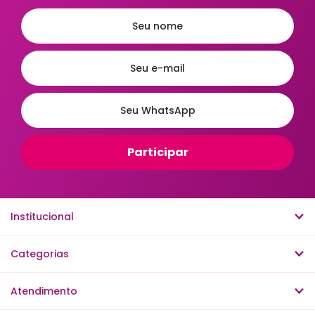
Ordenar
A - Z
Z - A
Menor Preço
Maior Preço
Mais Vendidos
Mais Acessados
Novidades
Mais Relevantes
Institucional
Categorias
Atendimento