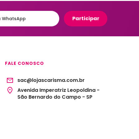
Organizadores para Cozinha
eiro
Organizadores para Entrada
e Hall
Banheiro
Organizadores para
e
Gavetas
to
Organizadores para
giênico
Geladeira
FALE CONOSCO
o e Suportes
Organizadores para
Lavanderia
sac@lojascarisma.com.br
Organizadores para Mesa e
Escritório
Avenida Imperatriz Leopoldina -
São Bernardo do Campo - SP
Potes Herméticos