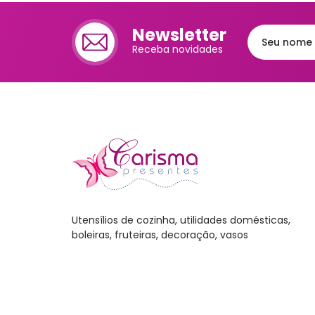
Cafet
Newsletter
Mante
Receba novidades
Chale
Lixei
Jarra
Bomb
Frute
Luva
Utensílios de cozinha, utilidades domésticas,
Bande
boleiras, fruteiras, decoração, vasos
Trav
Melei
Port
Mant