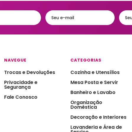
Acessórios
eiras
Faqueiros e Talheres
Kits para Banh
gueiras & Queijeiras
Jarras e Garrafas
Lixeiras para 
iras
Servir e Petiscos
Organização 
ra de Cozinha
Armazenamen
s e Garrafas
Porta Papel Hi
NAVEGUE
CATEGORIAS
onieres
Porta Shampo
Trocas e Devoluções
Cozinha e Utensílios
iras
Saboneteiras
Privacidade e
Mesa Posta e Servir
s Térmicas
Segurança
Banheiro e Lavabo
jas - Baixelas &
Fale Conosco
essas
Organização
Doméstica
ra
Decoração e Interiores
a Condimentos e
imentos
Lavanderia e Área de
Serviço