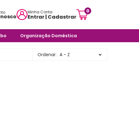
0
Minha Conta
nto
onosco
Entrar | Cadastrar
mensagem:
abo
Organização Doméstica
ojascarisma.com.br
ra Banheiro
Potes e Tigelas
Ordenar:
A - Z
atendimento:
 Odores -
Caixas Organizadoras
sex das 10h às 18h
Cestos Organizadores
pas
Organizadores Multiuso
órios
Organizadores para
ra Banheiro
Ambientes Diversos
nheiro
Organizadores para
Armários e Prateleiras
Saboneteiras
Organizadores para
Banheiro
rias e