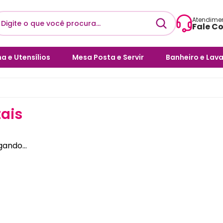
Atendime
Fale C
Envie uma 
a e Utensílios
Mesa Posta e Servir
Banheiro e Lav
sac@l
ílios de Cozinha
Pratos
Acessórios pa
Horário de 
eiras
Facas & Talheres
Bloqueador de
Seg a 
Sanitários
ais
ras e Porta Pães
Galheteiros
Cesto de Rou
cas e Xicaras
Bebidas e Bar
ando...
Cubas e Lavat
as e Assadeiras
Café e Chá
Decoração pa
l de Massas
Complementos para Mesa
Posta
Decore seu Ba
 Talheres
Copos e Canecas
Dispensers e 
Cristais, Vidros e Louças
Escovas Sanitá