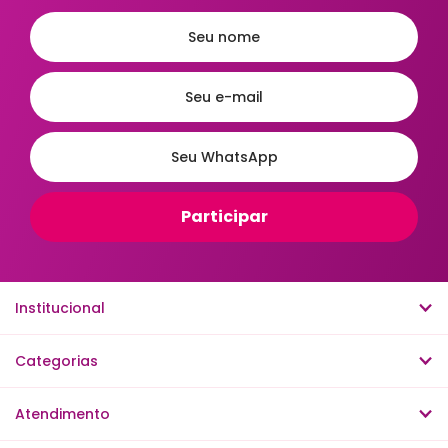
Preço
Ordenar
A - Z
Z - A
Menor Preço
Maior Preço
Institucional
Mais Vendidos
Mais Acessados
Novidades
Mais Relevantes
Categorias
Atendimento