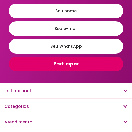
Organizadores para Geladeira
Organizadores para Lavanderia
Organizadores para Mesa e Escritório
Potes Herméticos
Ordenar
A - Z
Z - A
Menor Preço
Maior Preço
Mais Vendidos
Mais Acessados
Novidades
Mais Relevantes
Institucional
Categorias
Atendimento