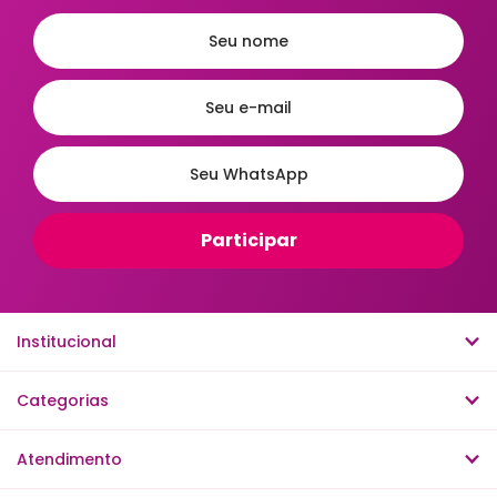
Ordenar
A - Z
Z - A
Menor Preço
Maior Preço
Mais Vendidos
Mais Acessados
Novidades
Mais Relevantes
Institucional
Categorias
Atendimento