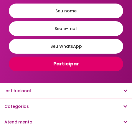
Organização e Armazenamento
Porta Papel Higiênico
Porta Shampoo e Suportes
Saboneteiras
Ordenar
A - Z
Z - A
Menor Preço
Maior Preço
Mais Vendidos
Mais Acessados
Novidades
Mais Relevantes
Institucional
Categorias
Atendimento