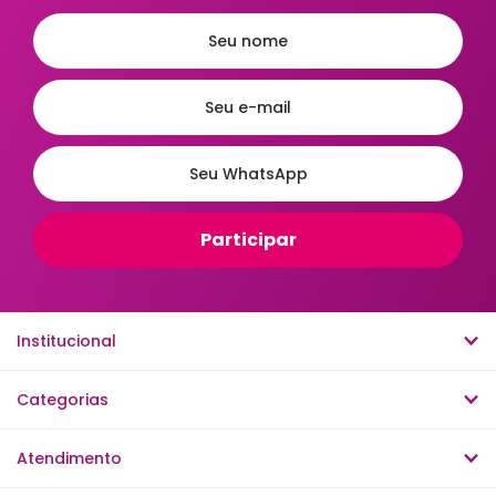
Chaleiras
Lixeira de Cozinha
Jarras e Garrafas
Bombonieres
Fruteiras
Luvas Térmicas
Bandejas - Baixelas & Travessas
Meleira
Porta Condimentos e Mantimentos
Leiteiras
Mixers
Jogo de Sobremesas
Escorredor de Talheres
Institucional
Café & Chá
Saleiro
Categorias
Acessórios de Mesa na Cozinha
Armazenamento e Conservação
Atendimento
Churrasco e Utensílios para Carnes
Cutelaria e Ferramentas