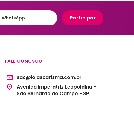
Organizadores para Cozinha
eiro
Organizadores para Entrada
e Hall
Banheiro
Organizadores para
e
Gavetas
to
Organizadores para
giênico
Geladeira
FALE CONOSCO
o e Suportes
Organizadores para
Lavanderia
sac@lojascarisma.com.br
Organizadores para Mesa e
Escritório
Avenida Imperatriz Leopoldina -
São Bernardo do Campo - SP
Potes Herméticos