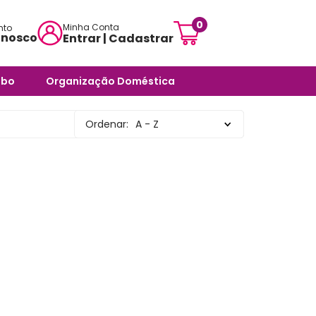
0
Minha Conta
nto
onosco
Entrar | Cadastrar
mensagem:
abo
Organização Doméstica
ojascarisma.com.br
ra Banheiro
Potes e Tigelas
Ordenar:
A - Z
atendimento:
 Odores -
Caixas Organizadoras
sex das 10h às 18h
Cestos Organizadores
pas
Organizadores Multiuso
órios
Organizadores para
ra Banheiro
Ambientes Diversos
nheiro
Organizadores para
Armários e Prateleiras
Saboneteiras
Organizadores para
Banheiro
rias e