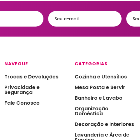
Acessórios
eiras
Faqueiros e Talheres
Kits para Banh
gueiras & Queijeiras
Jarras e Garrafas
Lixeiras para 
iras
Servir e Petiscos
Organização 
ra de Cozinha
Armazenamen
s e Garrafas
Porta Papel Hi
NAVEGUE
CATEGORIAS
onieres
Porta Shampo
Trocas e Devoluções
Cozinha e Utensílios
iras
Saboneteiras
Privacidade e
Mesa Posta e Servir
s Térmicas
Segurança
Banheiro e Lavabo
jas - Baixelas &
Fale Conosco
essas
Organização
Doméstica
ra
Decoração e Interiores
a Condimentos e
imentos
Lavanderia e Área de
Serviço