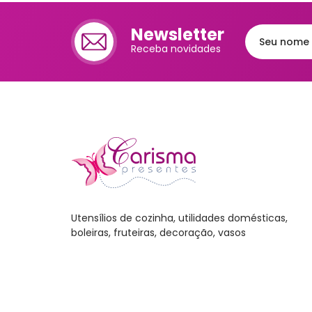
Cafet
Newsletter
Mante
Receba novidades
Chale
Lixei
Jarra
Bomb
Frute
Luva
Utensílios de cozinha, utilidades domésticas,
Bande
boleiras, fruteiras, decoração, vasos
Trav
Melei
Port
Mant