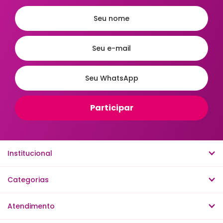
Preço
Ordenar
A - Z
Z - A
Menor Preço
Maior Preço
Institucional
Mais Vendidos
Mais Acessados
Novidades
Mais Relevantes
Categorias
Atendimento