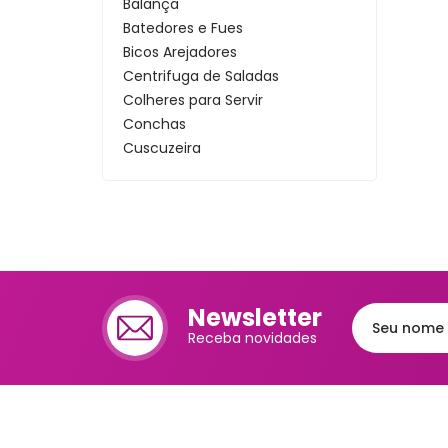
Balança
Cafet
Batedores e Fues
Bicos Arejadores
Mante
Centrifuga de Saladas
Chale
Colheres para Servir
Conchas
Lixei
Cuscuzeira
Escorredores de Louças
Jarra
Escumadeiras
Bomb
Espatulas
Espátulas de Cozinha
Frute
Espremedor de Batatas e
Legumes
Luva
Farinheiras
Newsletter
Bande
Formas de Gelo
Receba novidades
Trav
Formas para Sorvetes
Frigideiras
Melei
Jogo de Utensilios
Port
Medidores de Cozinha
Mant