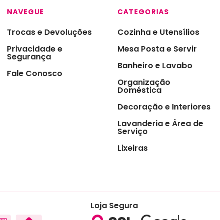
ras
NAVEGUE
CATEGORIAS
s
Trocas e Devoluções
Cozinha e Utensílios
 de Sobremesas
Privacidade e
Mesa Posta e Servir
Segurança
Banheiro e Lavabo
redor de Talheres
Fale Conosco
Organização
 & Chá
Doméstica
ro
Decoração e Interiores
sórios de Mesa na
Lavanderia e Área de
nha
Serviço
zenamento e
Lixeiras
ervação
asco e Utensílios para
es
aria e Ferramentas
Loja Segura
ras para Cozinha