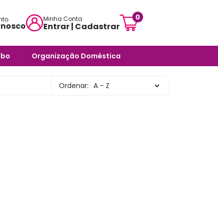
0
Minha Conta
nto
onosco
Entrar | Cadastrar
mensagem:
abo
Organização Doméstica
ojascarisma.com.br
ra Banheiro
Potes e Tigelas
Ordenar:
A - Z
atendimento:
 Odores -
Caixas Organizadoras
sex das 10h às 18h
Cestos Organizadores
pas
Organizadores Multiuso
órios
Organizadores para
ra Banheiro
Ambientes Diversos
nheiro
Organizadores para
Armários e Prateleiras
Saboneteiras
Organizadores para
Banheiro
rias e