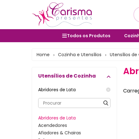
Todos os Produtos
Cozinh
Utens
Cozinha e Utensílios
Home
Cozinha e Utensílios
Utensílios de
>
>
Salad
Mesa Posta e Servir
Abr
Bolei
Utensílios de Cozinha
Banheiro e Lavabo
Cane
Organização Doméstica
Abridores de Lata
Carreg
Form
Decoração e Interiores
Vara
Lavanderia e Área de Serviço
Abridores de Lata
Porta
Lixeiras
Acendedores
Afiadores & Chairas
Bules