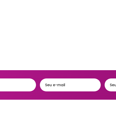
Acessórios
eiras
Faqueiros e Talheres
Kits para Banh
gueiras & Queijeiras
Jarras e Garrafas
Lixeiras para 
iras
Servir e Petiscos
Organização 
ra de Cozinha
Armazenamen
s e Garrafas
Porta Papel Hi
onieres
Porta Shampo
iras
Saboneteiras
s Térmicas
jas - Baixelas &
essas
ra
a Condimentos e
imentos