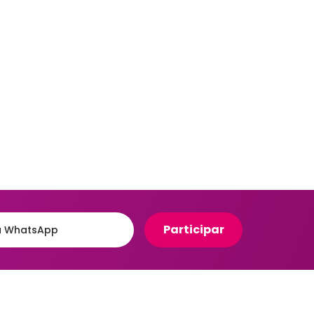
Organizadores para Cozinha
eiro
Organizadores para Entrada
e Hall
Banheiro
Organizadores para
e
Gavetas
to
Organizadores para
giênico
Geladeira
o e Suportes
Organizadores para
Lavanderia
Organizadores para Mesa e
Escritório
Potes Herméticos