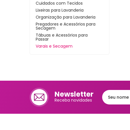
Cuidados com Tecidos
Cafet
Lixeiras para Lavanderia
Organização para Lavanderia
Mante
Pregadores e Acessórios para
Secagem
Chale
Tábuas e Acessórios para
Passar
Lixei
Varais e Secagem
Jarra
Bomb
Frute
Luva
Newsletter
Bande
Trav
Receba novidades
Melei
Port
Mant