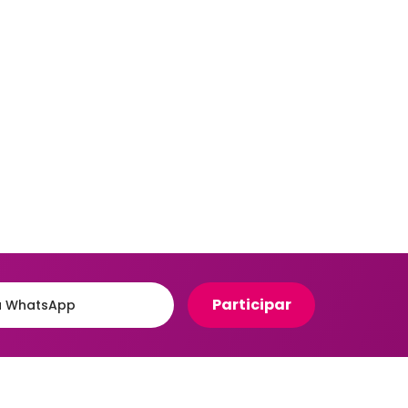
Organizadores para Cozinha
eiro
Organizadores para Entrada
e Hall
Banheiro
Organizadores para
e
Gavetas
to
Organizadores para
giênico
Geladeira
o e Suportes
Organizadores para
Lavanderia
Organizadores para Mesa e
Escritório
Potes Herméticos