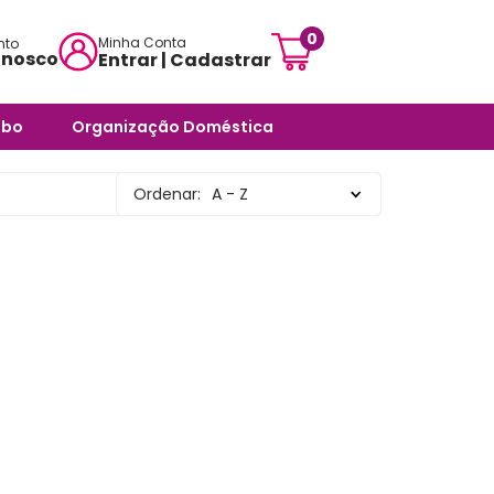
0
Minha Conta
nto
onosco
Entrar | Cadastrar
mensagem:
abo
Organização Doméstica
ojascarisma.com.br
ra Banheiro
Potes e Tigelas
Ordenar:
A - Z
atendimento:
 Odores -
Caixas Organizadoras
sex das 10h às 18h
Cestos Organizadores
pas
Organizadores Multiuso
órios
Organizadores para
ra Banheiro
Ambientes Diversos
nheiro
Organizadores para
Armários e Prateleiras
Saboneteiras
Organizadores para
Banheiro
rias e