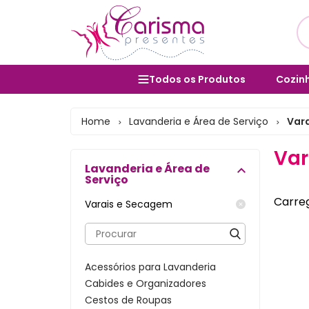
Todos os Produtos
Cozinh
Utens
Cozinha e Utensílios
Home
Lavanderia e Área de Serviço
Var
>
>
Salad
Mesa Posta e Servir
Var
Bolei
Lavanderia e Área de
Banheiro e Lavabo
Serviço
Cane
Organização Doméstica
Carreg
Varais e Secagem
Form
Decoração e Interiores
Vara
Lavanderia e Área de Serviço
Acessórios para Lavanderia
Porta
Lixeiras
Cabides e Organizadores
Bules
Cestos de Roupas