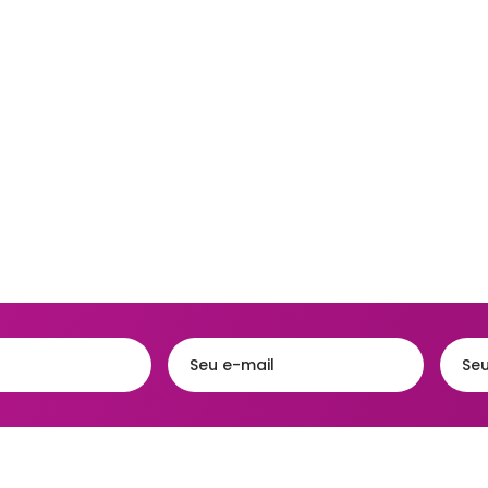
Acessórios
eiras
Faqueiros e Talheres
Kits para Banh
gueiras & Queijeiras
Jarras e Garrafas
Lixeiras para 
iras
Servir e Petiscos
Organização 
ra de Cozinha
Armazenamen
s e Garrafas
Porta Papel Hi
onieres
Porta Shampo
iras
Saboneteiras
s Térmicas
jas - Baixelas &
essas
ra
a Condimentos e
imentos