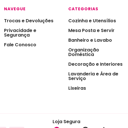
ras
NAVEGUE
CATEGORIAS
s
Trocas e Devoluções
Cozinha e Utensílios
 de Sobremesas
Privacidade e
Mesa Posta e Servir
Segurança
redor de Talheres
Banheiro e Lavabo
Fale Conosco
 & Chá
Organização
Doméstica
ro
Decoração e Interiores
sórios de Mesa na
Lavanderia e Área de
nha
Serviço
zenamento e
Lixeiras
ervação
asco e Utensílios para
es
aria e Ferramentas
Loja Segura
ras para Cozinha