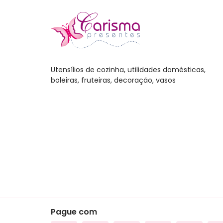
Leitei
Mixer
Jogo
Escor
Utensílios de cozinha, utilidades domésticas,
boleiras, fruteiras, decoração, vasos
Café
Salei
Aces
Cozi
Arma
Cons
Churr
Carn
Cutel
Pague com
Lixei