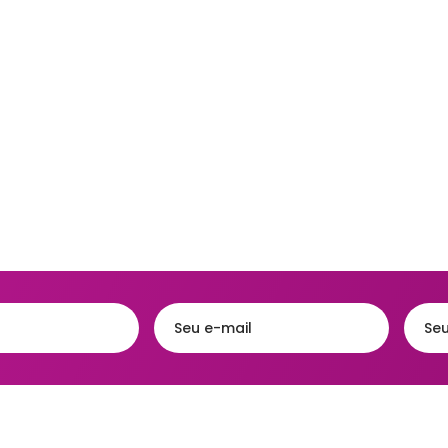
Acessórios
eiras
Faqueiros e Talheres
Kits para Banh
gueiras & Queijeiras
Jarras e Garrafas
Lixeiras para 
iras
Servir e Petiscos
Organização 
ra de Cozinha
Armazenamen
s e Garrafas
Porta Papel Hi
onieres
Porta Shampo
iras
Saboneteiras
s Térmicas
jas - Baixelas &
essas
ra
a Condimentos e
imentos