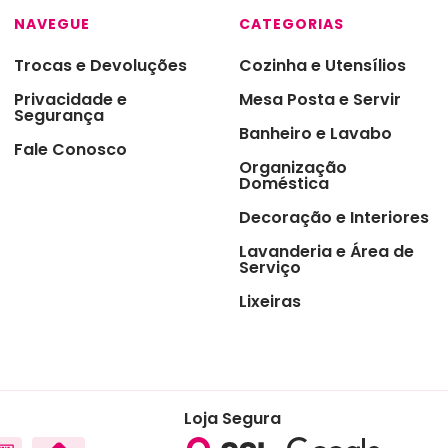
ras
NAVEGUE
CATEGORIAS
s
Trocas e Devoluções
Cozinha e Utensílios
 de Sobremesas
Privacidade e
Mesa Posta e Servir
Segurança
Banheiro e Lavabo
redor de Talheres
Fale Conosco
Organização
 & Chá
Doméstica
ro
Decoração e Interiores
sórios de Mesa na
Lavanderia e Área de
nha
Serviço
zenamento e
Lixeiras
ervação
asco e Utensílios para
es
aria e Ferramentas
Loja Segura
ras para Cozinha