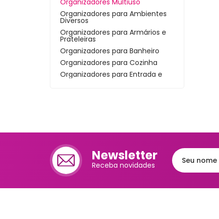
Organizadores Multiuso
Cafet
Organizadores para Ambientes
Diversos
Mante
Organizadores para Armários e
Prateleiras
Chale
Organizadores para Banheiro
Organizadores para Cozinha
Lixei
Organizadores para Entrada e
Hall
Jarra
Organizadores para Gavetas
Bomb
Organizadores para Geladeira
Organizadores para Lavanderia
Frute
Organizadores para Mesa e
Escritório
Luva
Potes Herméticos
Newsletter
Bande
Receba novidades
Trav
Melei
Port
Mant