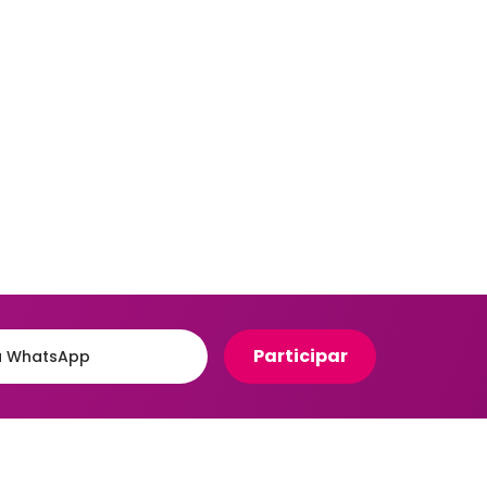
Organizadores para Cozinha
eiro
Organizadores para Entrada
e Hall
Banheiro
Organizadores para
e
Gavetas
to
Organizadores para
giênico
Geladeira
o e Suportes
Organizadores para
Lavanderia
Organizadores para Mesa e
Escritório
Potes Herméticos