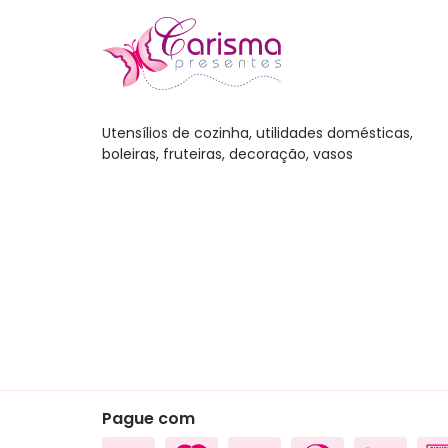
Leitei
Mixer
Jogo
Utensílios de cozinha, utilidades domésticas,
Escor
boleiras, fruteiras, decoração, vasos
Café
Salei
Aces
Cozi
Arma
Cons
Churr
Carn
Cutel
Pague com
Lixei