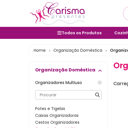
Todos os Produtos
Cozinh
Utens
Cozinha e Utensílios
Home
Organização Doméstica
Organiz
>
>
Salad
Mesa Posta e Servir
Org
Bolei
Organização Doméstica
Banheiro e Lavabo
Cane
Organização Doméstica
Organizadores Multiuso
Carreg
Form
Decoração e Interiores
Vara
Lavanderia e Área de Serviço
Potes e Tigelas
Porta
Lixeiras
Caixas Organizadoras
Cestos Organizadores
Bules