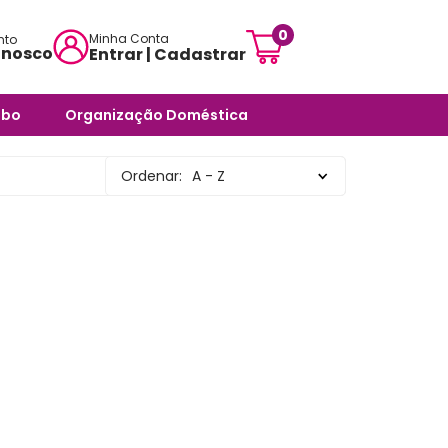
0
Minha Conta
nto
onosco
Entrar | Cadastrar
mensagem:
abo
Organização Doméstica
ojascarisma.com.br
ra Banheiro
Potes e Tigelas
Ordenar:
A - Z
atendimento:
 Odores -
Caixas Organizadoras
sex das 10h às 18h
Cestos Organizadores
pas
Organizadores Multiuso
órios
Organizadores para
ra Banheiro
Ambientes Diversos
nheiro
Organizadores para
Armários e Prateleiras
Saboneteiras
Organizadores para
Banheiro
rias e