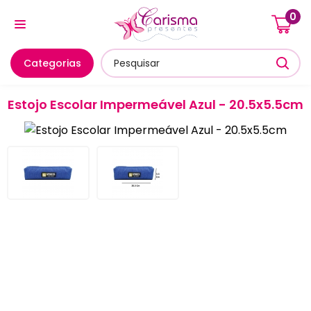
0
Cozinha E Utensílios
Mesa Posta E Servir
Banheiro E
Categorias
Estojo Escolar Impermeável Azul - 20.5x5.5cm