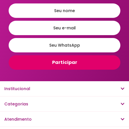
Mesa Posta
Natal
Religiosos
Ordenar
A - Z
Z - A
Menor Preço
Maior Preço
Mais Vendidos
Mais Acessados
Novidades
Mais Relevantes
Institucional
Categorias
Atendimento