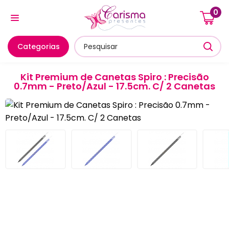
0
Cozinha E Utensílios
Mesa Posta E Servir
Banheiro E
Categorias
Kit Premium de Canetas Spiro : Precisão
0.7mm - Preto/Azul - 17.5cm. C/ 2 Canetas