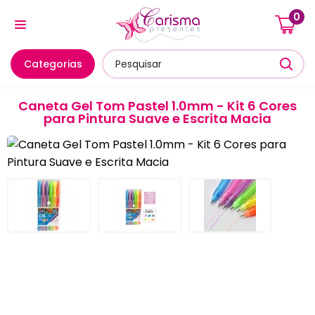
0
Cozinha E Utensílios
Mesa Posta E Servir
Banheiro E
Categorias
Caneta Gel Tom Pastel 1.0mm - Kit 6 Cores
para Pintura Suave e Escrita Macia