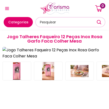
0
Cozinha E Utensílios
Mesa Posta E Servir
Banheiro E
Categorias
Jogo Talheres Faqueiro 12 Peças Inox Rosa
Garfo Faca Colher Mesa