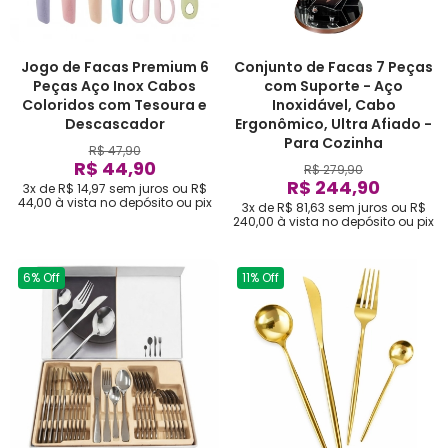
Jogo de Facas Premium 6
Conjunto de Facas 7 Peças
Peças Aço Inox Cabos
com Suporte - Aço
Coloridos com Tesoura e
Inoxidável, Cabo
Descascador
Ergonômico, Ultra Afiado -
Para Cozinha
R$ 47,90
R$ 44,90
R$ 279,90
R$ 244,90
3x de R$ 14,97
sem juros
ou
R$
44,00
à vista no depósito ou pix
3x de R$ 81,63
sem juros
ou
R$
240,00
à vista no depósito ou pix
6% Off
11% Off