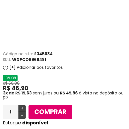
Código no site:
2345684
SKU:
WDPCO6966481
Adicionar aos favoritos
18% Off
R$ 56,90
R$ 46,90
3x de R$ 15,63
sem juros
ou
R$ 45,96
à vista no depósito ou
pix
+
COMPRAR
-
Estoque
disponível