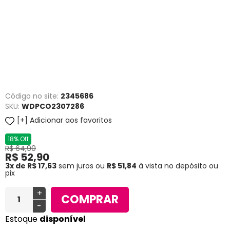
Código no site:
2345686
SKU:
WDPCO2307286
Adicionar aos favoritos
18% Off
R$ 64,90
R$ 52,90
3x de R$ 17,63
sem juros
ou
R$ 51,84
à vista no depósito ou
pix
+
COMPRAR
-
Estoque
disponível