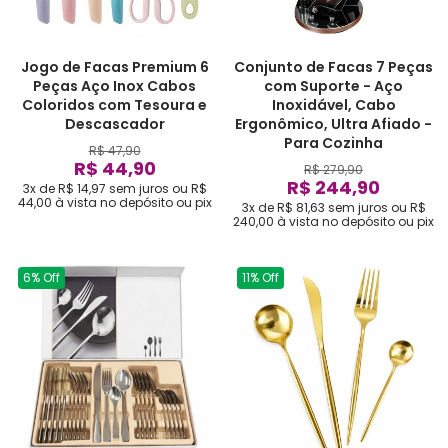
Jogo de Facas Premium 6
Conjunto de Facas 7 Peças
Peças Aço Inox Cabos
com Suporte - Aço
Coloridos com Tesoura e
Inoxidável, Cabo
Descascador
Ergonômico, Ultra Afiado -
Para Cozinha
R$ 47,90
R$ 44,90
R$ 279,90
R$ 244,90
3x de R$ 14,97
sem juros
ou
R$
44,00
à vista no depósito ou pix
3x de R$ 81,63
sem juros
ou
R$
240,00
à vista no depósito ou pix
6% Off
11% Off