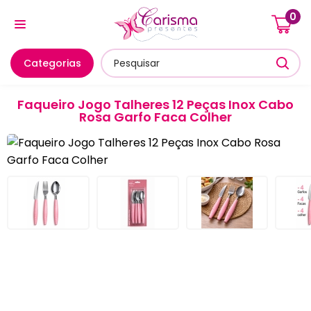
0
Cozinha E Utensílios
Mesa Posta E Servir
Banheiro E
Categorias
Faqueiro Jogo Talheres 12 Peças Inox Cabo
Rosa Garfo Faca Colher