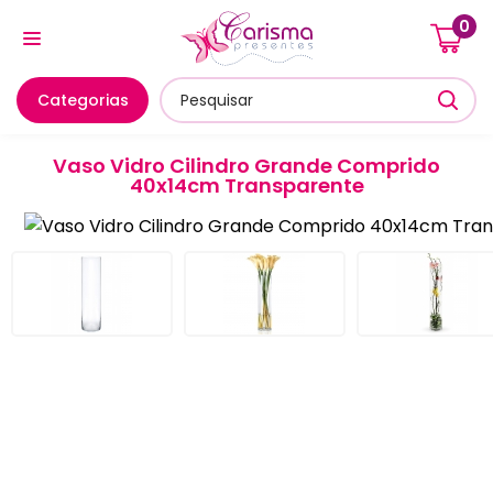
0
Cozinha E Utensílios
Mesa Posta E Servir
Banheiro E
Categorias
Vaso Vidro Cilindro Grande Comprido
40x14cm Transparente