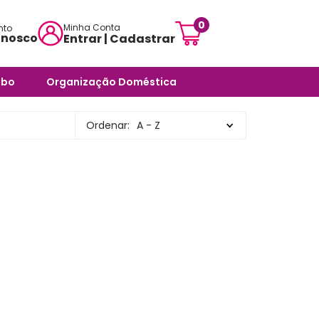
0
Minha Conta
nto
onosco
Entrar | Cadastrar
mensagem:
abo
Organização Doméstica
ojascarisma.com.br
ra Banheiro
Potes e Tigelas
Ordenar:
A - Z
atendimento:
 Odores -
Caixas Organizadoras
sex das 10h às 18h
Cestos Organizadores
pas
Organizadores Multiuso
órios
Organizadores para
ra Banheiro
Ambientes Diversos
nheiro
Organizadores para
Armários e Prateleiras
Saboneteiras
Organizadores para
Banheiro
rias e