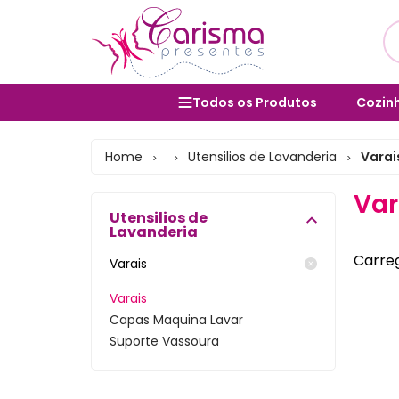
Todos os Produtos
Cozinh
Utens
Cozinha e Utensílios
Home
Utensilios de Lavanderia
Varai
>
>
>
Salad
Mesa Posta e Servir
Var
Bolei
Utensilios de
Banheiro e Lavabo
Lavanderia
Cane
Organização Doméstica
Carreg
Varais
Form
Decoração e Interiores
Varais
Vara
Lavanderia e Área de Serviço
Capas Maquina Lavar
Suporte Vassoura
Porta
Lixeiras
Bules