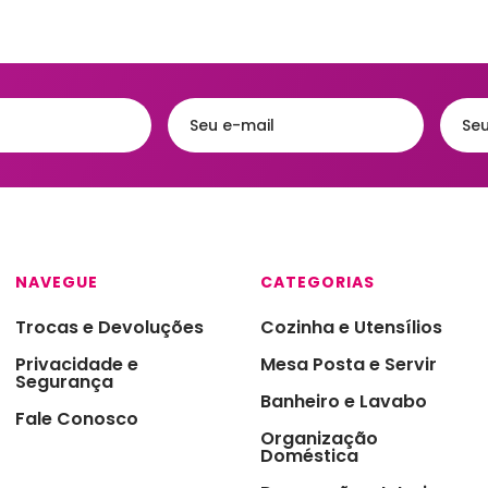
Acessórios
eiras
Faqueiros e Talheres
Kits para Banh
gueiras & Queijeiras
Jarras e Garrafas
Lixeiras para 
iras
Servir e Petiscos
Organização 
ra de Cozinha
Armazenamen
s e Garrafas
Porta Papel Hi
onieres
Porta Shampo
iras
Saboneteiras
NAVEGUE
CATEGORIAS
s Térmicas
Trocas e Devoluções
Cozinha e Utensílios
jas - Baixelas &
Privacidade e
Mesa Posta e Servir
essas
Segurança
Banheiro e Lavabo
ra
Fale Conosco
Organização
a Condimentos e
Doméstica
imentos