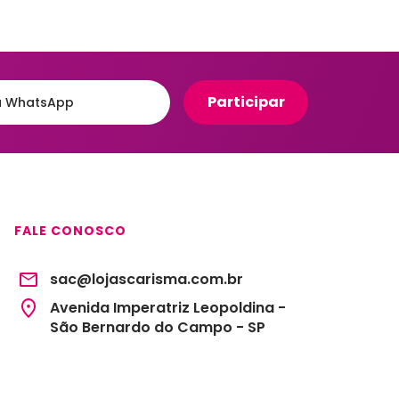
Organizadores para Cozinha
eiro
Organizadores para Entrada
e Hall
Banheiro
Organizadores para
e
Gavetas
to
Organizadores para
giênico
Geladeira
o e Suportes
Organizadores para
Lavanderia
FALE CONOSCO
Organizadores para Mesa e
Escritório
sac@lojascarisma.com.br
Potes Herméticos
Avenida Imperatriz Leopoldina -
São Bernardo do Campo - SP