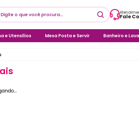
Atendime
Fale C
Envie uma 
a e Utensílios
Mesa Posta e Servir
Banheiro e Lav
sac@l
ílios de Cozinha
Pratos
Acessórios pa
s
Horário de 
eiras
Facas & Talheres
Bloqueador de
Seg a 
Sanitários
ais
ras e Porta Pães
Galheteiros
Cesto de Rou
cas e Xicaras
Bebidas e Bar
ando...
Cubas e Lavat
as e Assadeiras
Café e Chá
Decoração pa
l de Massas
Complementos para Mesa
Posta
Decore seu Ba
 Talheres
Copos e Canecas
Dispensers e 
Cristais, Vidros e Louças
Escovas Sanitá