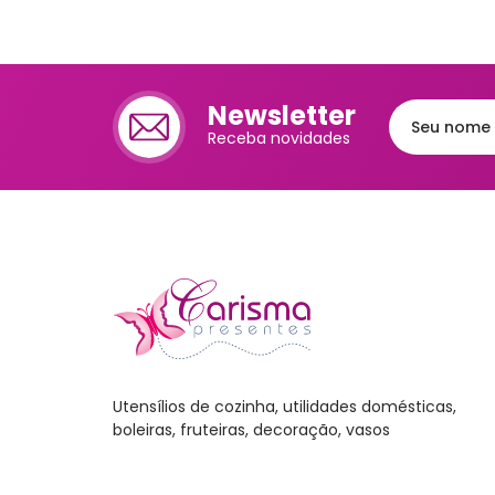
Cafet
Mante
Newsletter
Chale
Receba novidades
Lixei
Jarra
Bomb
Frute
Luva
Bande
Trav
Utensílios de cozinha, utilidades domésticas,
Melei
boleiras, fruteiras, decoração, vasos
Port
Mant