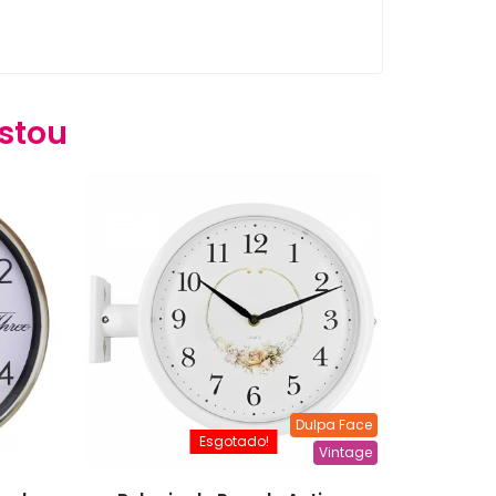
stou
Dulpa Face
Esgotado!
Vintage