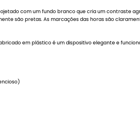
ras
rojetado com um fundo branco que cria um contraste a
s
mente são pretas. As marcações das horas são claramen
 de Sobremesas
redor de Talheres
bricado em plástico é um dispositivo elegante e funcion
 & Chá
ro
sórios de Mesa na
encioso)
nha
zenamento e
ervação
asco e Utensílios para
es
aria e Ferramentas
ras para Cozinha