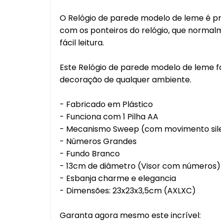
Leitei
O Relógio de parede modelo de leme é p
Mixer
com os ponteiros do relógio, que normal
fácil leitura.
Jogo
Escor
Este Relógio de parede modelo de leme fa
decoração de qualquer ambiente.
Café
- Fabricado em Plástico
Salei
- Funciona com 1 Pilha AA
Aces
- Mecanismo Sweep (com movimento sil
Cozi
- Números Grandes
Arma
- Fundo Branco
Cons
- 13cm de diâmetro (Visor com números)
Churr
- Esbanja charme e elegancia
Carn
- Dimensões: 23x23x3,5cm (AXLXC)
Cutel
Garanta agora mesmo este incrível:
Lixei