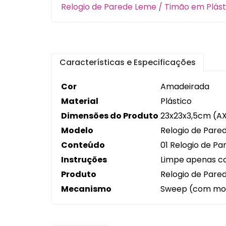
Relogio de Parede Leme / Timão em Plást
Orga
Panel
Prepa
Características e Especificações
Utens
Cor
Amadeirada
Utens
Material
Plástico
Dimensões do Produto
23x23x3,5cm (A
Modelo
Relogio de Pare
Conteúdo
01 Relogio de P
Instruções
Limpe apenas co
Produto
Relogio de Pare
Mecanismo
Sweep (com mov