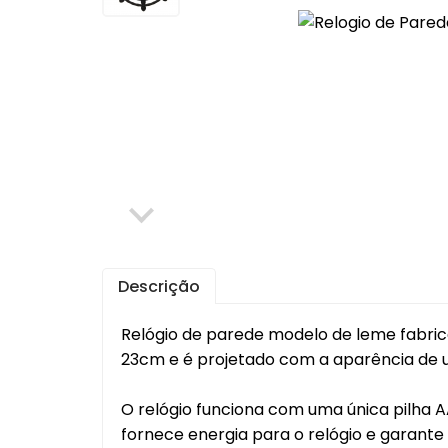
Cafet
Mante
Chale
Lixei
Jarra
Bomb
Frute
Descrição
Luva
Bande
Relógio de parede modelo de leme fabric
Trav
23cm e é projetado com a aparência de 
Melei
O relógio funciona com uma única pilha AA
Port
Mant
fornece energia para o relógio e garante