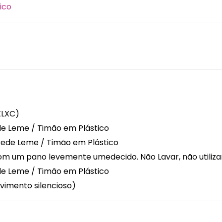
ico
nização de Cozinha
as e Acessórios
ro de Culinário
ílios de Preparação
ílios Diversos
XLXC)
de Leme / Timão em Plástico
arede Leme / Timão em Plástico
m um pano levemente umedecido. Não Lavar, não utilizar
de Leme / Timão em Plástico
imento silencioso)