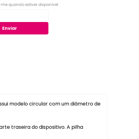
-me quando estiver disponível:
Organizadores para Cozinha
eiro
Organizadores para Entrada
e Hall
Banheiro
Enviar
Organizadores para
e
Gavetas
to
Organizadores para
giênico
Geladeira
o e Suportes
Organizadores para
Lavanderia
Organizadores para Mesa e
Escritório
Potes Herméticos
ossui modelo circular com um diâmetro de
te traseira do dispositivo. A pilha