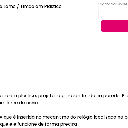
Acessórios
Esgotado!! Avise
eiras
Faqueiros e Talheres
Kits para Banh
gueiras & Queijeiras
Jarras e Garrafas
Lixeiras para 
iras
Servir e Petiscos
Organização 
ra de Cozinha
Armazenamen
s e Garrafas
Porta Papel Hi
onieres
Porta Shampo
iras
Saboneteiras
s Térmicas
jas - Baixelas &
ado em plástico, projetado para ser fixado na parede. P
essas
um leme de navio.
ra
 que é inserida no mecanismo do relógio localizado na par
a Condimentos e
imentos
 que ele funcione de forma precisa.