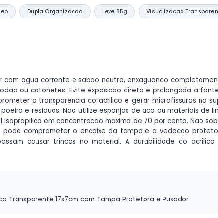
neo
Dupla Organizacao
Leve 85g
Visualizacao Transparen
ador com agua corrente e sabao neutro, enxaguando completament
odao ou cotonetes. Evite exposicao direta e prolongada a fontes
meter a transparencia do acrilico e gerar microfissuras na supe
eira e residuos. Nao utilize esponjas de aco ou materiais de l
ool isopropilico em concentracao maxima de 70 por cento. Nao s
ao pode comprometer o encaixe da tampa e a vedacao protetor
ssam causar trincos no material. A durabilidade do acrilic
lico Transparente 17x7cm com Tampa Protetora e Puxador