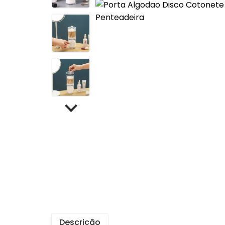
Cafet
Mante
Chale
Lixei
Jarra
Bomb
Frute
Luva
Bande
Trav
Melei
Port
Mant
Descrição