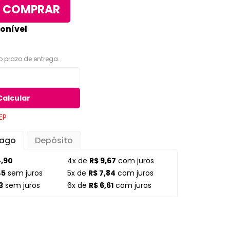
COMPRAR
Organizadores para Cozinha
eiro
onível
Organizadores para Entrada
e Hall
Banheiro
 o prazo de entrega.
Organizadores para
e
Gavetas
to
Organizadores para
giênico
Geladeira
Calcular
o e Suportes
Organizadores para
EP
Lavanderia
Pago
Depósito
Organizadores para Mesa e
Escritório
4,90
4x de
R$ 9,67
com juros
Potes Herméticos
45
sem juros
5x de
R$ 7,84
com juros
3
sem juros
6x de
R$ 6,61
com juros