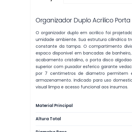
Leitei
Mixer
Organizador Duplo Acrilico Port
Jogo
O organizador duplo em acrilico foi projeta
umidade ambiente. Sua estrutura cilindrica tr
Escor
constante da tampa. O compartimento dividi
Café
espaco disponivel em bancadas de banheiro, 
acabamento cristalino, o porta disco algoda
Salei
superior com puxador esferico garante veda
Aces
por 7 centimetros de diametro permitem 
Cozi
armazenamento. Indicado para uso domestico,
visual limpa e acesso funcional aos insumos.
Arma
Cons
Churr
Material Principal
Carn
Altura Total
Cutel
Lixei