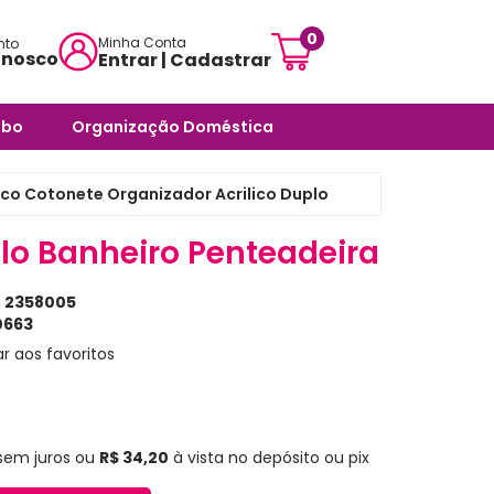
0
Minha Conta
nto
onosco
Entrar | Cadastrar
mensagem:
abo
Organização Doméstica
ojascarisma.com.br
ra Banheiro
Potes e Tigelas
co Cotonete Organizador Acrilico Duplo
atendimento:
 Odores -
Caixas Organizadoras
sex das 10h às 18h
plo Banheiro Penteadeira
Cestos Organizadores
pas
:
2358005
Organizadores Multiuso
órios
663
Organizadores para
r aos favoritos
ra Banheiro
Ambientes Diversos
nheiro
Organizadores para
Armários e Prateleiras
Saboneteiras
sem juros
ou
R$ 34,20
à vista no depósito ou pix
Organizadores para
Banheiro
rias e