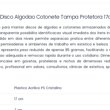
ras
s
a Disco Algodao Cotonete Tampa Protetora 1
 de Sobremesas
do para manter discos de algodao e cotonetes armazenados de
ansparente possibilita identificacao visual imediata dos itens 
redor de Talheres
do em dois niveis permite separacao pratica entre diferente
 & Chá
penteadeiras e ambientes de trabalho em estetica e beleza. F
o apresenta peso reduzido de apenas 85 gramas, facilitando o
ro
cao adequada e remocao rapida durante o uso cotidiano. Dime
sórios de Mesa na
encaixe em gavetas, prateleiras e nichos de dimensoes r
nha
 profissional em saloes, consultorios, clinicas de estetic
zenamento e
ervação
asco e Utensílios para
Plastico Acrilico PS Cristalino
es
aria e Ferramentas
17 cm
ras para Cozinha