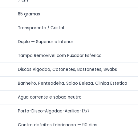
7 cm
nização de Cozinha
85 gramas
as e Acessórios
Transparente / Cristal
ro de Culinário
Duplo — Superior e Inferior
ílios de Preparação
Tampa Removivel com Puxador Esferico
ílios Diversos
Discos Algodao, Cotonetes, Bastonetes, Swabs
Banheiro, Penteadeira, Salao Beleza, Clinica Estetica
Agua corrente e sabao neutro
Porta-Disco-Algodao-Acrilico-17x7
Contra defeitos fabricacao — 90 dias