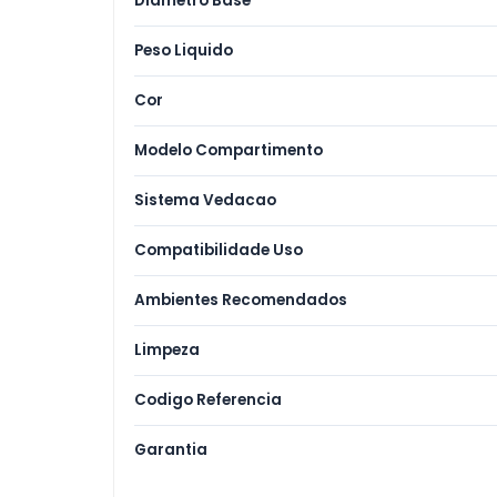
Diametro Base
Orga
Peso Liquido
Panel
Cor
Prepa
Modelo Compartimento
Utens
Sistema Vedacao
Utens
Compatibilidade Uso
Ambientes Recomendados
Limpeza
Codigo Referencia
Garantia