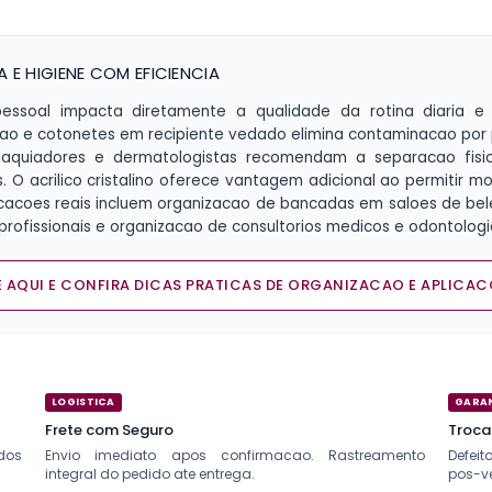
E HIGIENE COM EFICIENCIA
ssoal impacta diretamente a qualidade da rotina diaria e a
ao e cotonetes em recipiente vedado elimina contaminacao por 
 maquiadores e dermatologistas recomendam a separacao fisi
. O acrilico cristalino oferece vantagem adicional ao permitir m
icacoes reais incluem organizacao de bancadas em saloes de bel
ofissionais e organizacao de consultorios medicos e odontologic
 AQUI E CONFIRA DICAS PRATICAS DE ORGANIZACAO E APLICAC
LOGISTICA
GARA
Frete com Seguro
Troca
dos
Envio imediato apos confirmacao. Rastreamento
Defei
integral do pedido ate entrega.
pos-v