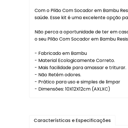
Leitei
Com o Pilão Com Socador em Bambu Resist
Mixer
saúde. Esse kit é uma excelente opção p
Jogo
Não perca a oportunidade de ter em casa 
Escor
o seu Pilão Com Socador em Bambu Resist
Café
- Fabricado em Bambu
- Material Ecologicamente Correto.
Salei
- Mais facilidade para amassar e triturar.
Aces
- Não Retém odores.
Cozi
- Prático para uso e simples de limpar
Arma
- Dimensões: 10X12X12cm (AXLXC)
Cons
Churr
Carn
Cutel
Características e Especificações
Lixei