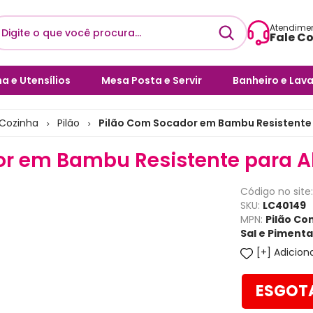
Atendime
Fale C
Envie uma 
a e Utensílios
Mesa Posta e Servir
Banheiro e Lav
sac@l
ílios de Cozinha
Pratos
Acessórios pa
 Cozinha
Pilão
Pilão Com Socador em Bambu Resistente p
>
>
Horário de 
eiras
Facas & Talheres
Bloqueador de
Seg a 
Sanitários
r em Bambu Resistente para Al
ras e Porta Pães
Galheteiros
Cesto de Rou
Código no site
cas e Xicaras
Bebidas e Bar
Cubas e Lavat
SKU:
LC40149
MPN:
Pilão Co
as e Assadeiras
Café e Chá
Decoração pa
Sal e Pimenta
l de Massas
Complementos para Mesa
Adiciona
Posta
Decore seu Ba
 Talheres
Copos e Canecas
Dispensers e 
ESGOT
Cristais, Vidros e Louças
Escovas Sanitá