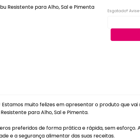
Acessórios
eiras
Faqueiros e Talheres
Esgotado!! Avise
Kits para Banh
gueiras & Queijeiras
Jarras e Garrafas
Lixeiras para 
iras
Servir e Petiscos
Organização 
ra de Cozinha
Armazenamen
s e Garrafas
Porta Papel Hi
onieres
Porta Shampo
iras
Saboneteiras
s Térmicas
jas - Baixelas &
Estamos muito felizes em apresentar o produto que va
essas
sistente para Alho, Sal e Pimenta.
ra
ros preferidos de forma prática e rápida, sem esforço. 
a Condimentos e
imentos
dade e a segurança alimentar das suas receitas.