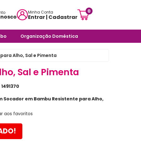
0
Minha Conta
nto
onosco
Entrar | Cadastrar
mensagem:
abo
Organização Doméstica
ojascarisma.com.br
ra Banheiro
Potes e Tigelas
ara Alho, Sal e Pimenta
atendimento:
 Odores -
Caixas Organizadoras
sex das 10h às 18h
ho, Sal e Pimenta
Cestos Organizadores
pas
:
1491370
Organizadores Multiuso
órios
m Socador em Bambu Resistente para Alho,
Organizadores para
ra Banheiro
Ambientes Diversos
r aos favoritos
nheiro
Organizadores para
Armários e Prateleiras
Saboneteiras
ADO!
Organizadores para
Banheiro
rias e