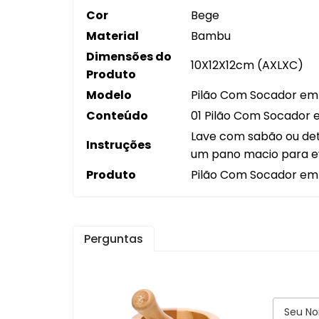
Cor
Bege
Orga
Material
Bambu
Panel
Dimensões do
10X12X12cm (AXLXC)
Produto
Prepa
Modelo
Pilão Com Socador e
Utens
Conteúdo
01 Pilão Com Socador 
Utens
Lave com sabão ou det
Instruções
um pano macio para ev
Produto
Pilão Com Socador em 
Perguntas