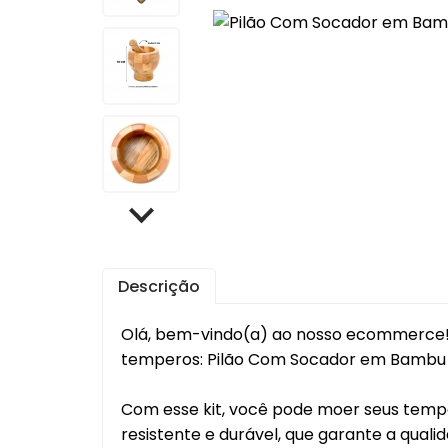
Cafet
Mante
Chale
Lixei
Jarra
Bomb
Frute
Descrição
Luva
Bande
Olá, bem-vindo(a) ao nosso ecommerce! 
Trav
temperos: Pilão Com Socador em Bambu Re
Melei
Com esse kit, você pode moer seus tempe
Port
Mant
resistente e durável, que garante a quali