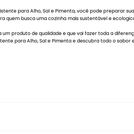
ras
ente para Alho, Sal e Pimenta, você pode preparar sua
s
ara quem busca uma cozinha mais sustentável e ecologi
 de Sobremesas
um produto de qualidade e que vai fazer toda a diferenç
redor de Talheres
ente para Alho, Sal e Pimenta e descubra todo o sabor e
 & Chá
ro
sórios de Mesa na
nha
zenamento e
ervação
asco e Utensílios para
es
aria e Ferramentas
ras para Cozinha