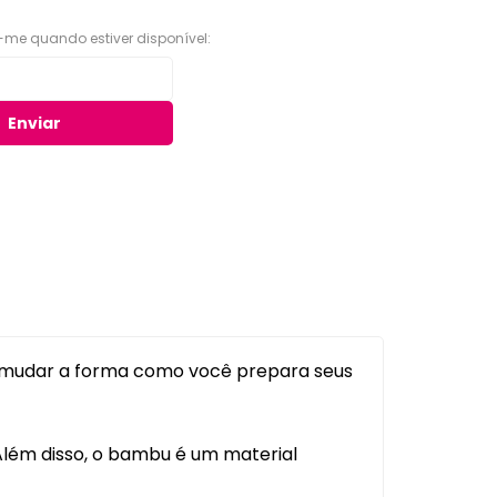
Organizadores para Cozinha
-me quando estiver disponível:
eiro
Organizadores para Entrada
e Hall
Banheiro
Enviar
Organizadores para
e
Gavetas
to
Organizadores para
giênico
Geladeira
o e Suportes
Organizadores para
Lavanderia
Organizadores para Mesa e
Escritório
Potes Herméticos
i mudar a forma como você prepara seus
Além disso, o bambu é um material