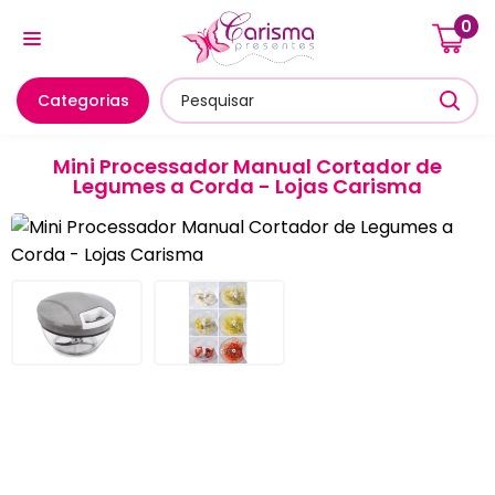
0
Cozinha E Utensílios
Mesa Posta E Servir
Banheiro E
Categorias
Mini Processador Manual Cortador de
Legumes a Corda - Lojas Carisma