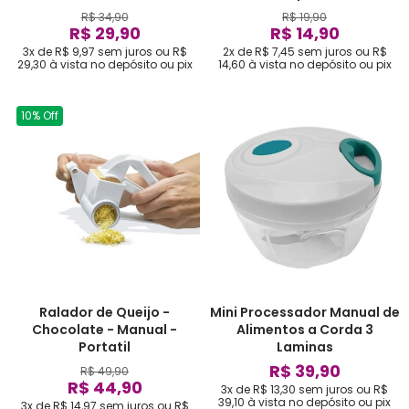
R$ 34,90
R$ 19,90
R$ 29,90
R$ 14,90
3x de R$ 9,97
sem juros
ou
R$
2x de R$ 7,45
sem juros
ou
R$
29,30
à vista no depósito ou pix
14,60
à vista no depósito ou pix
10% Off
Ralador de Queijo -
Mini Processador Manual de
Chocolate - Manual -
Alimentos a Corda 3
Portatil
Laminas
R$ 39,90
R$ 49,90
R$ 44,90
3x de R$ 13,30
sem juros
ou
R$
39,10
à vista no depósito ou pix
3x de R$ 14,97
sem juros
ou
R$