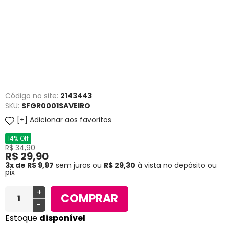
Código no site:
2143443
SKU:
SFGR0001SAVEIRO
Adicionar aos favoritos
14% Off
R$ 34,90
R$ 29,90
3x de R$ 9,97
sem juros
ou
R$ 29,30
à vista no depósito ou
pix
+
COMPRAR
-
Estoque
disponível