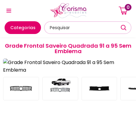
0
Cozinha E Utensílios
Mesa Posta E Servir
Banheiro E
Categorias
Grade Frontal Saveiro Quadrada 91 a 95 Sem
Emblema