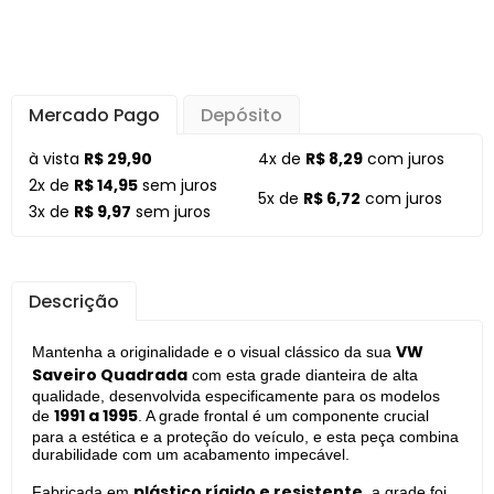
Mercado Pago
Depósito
à vista
R$ 29,90
4x de
R$ 8,29
com juros
2x de
R$ 14,95
sem juros
5x de
R$ 6,72
com juros
3x de
R$ 9,97
sem juros
Descrição
VW
Mantenha a originalidade e o visual clássico da sua
Saveiro Quadrada
com esta grade dianteira de alta
qualidade, desenvolvida especificamente para os modelos
1991 a 1995
de
. A grade frontal é um componente crucial
para a estética e a proteção do veículo, e esta peça combina
durabilidade com um acabamento impecável.
plástico rígido e resistente
Fabricada em
, a grade foi