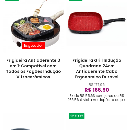
Esgotado!
Frigideira Antiaderente 3
Frigideira Grill Indução
em 1: Compatível com
Quadrada 24cm
Todos os Fogões Indução
Antiaderente Cabo
Vitrocerâmicos
Ergonomico Duravel
R$ 177,96
R$ 166,90
3x de R$ 55,63
sem juros
ou
R$
163,56
à vista no depósito ou pix
25% Off