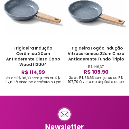
Frigideira Indução
Frigideira Fogão Indução
Cerâmica 20cm
Vitrocerâmica 22cm Cinza
Antiaderente Cinza Cabo
Antiaderente Fundo Triplo
Wood 112004
R$ 146,37
R$ 109,90
R$ 114,99
3x de R$ 36,63
sem juros
ou
R$
3x de R$ 38,33
sem juros
ou
R$
107,70
à vista no depósito ou pix
112,69
à vista no depósito ou pix
Newsletter