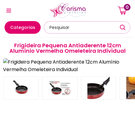
0
Cozinha E Utensílios
Mesa Posta E Servir
Banheiro E
Categorias
Frigideira Pequena Antiaderente 12cm
Alumínio Vermelha Omeleteira Individual