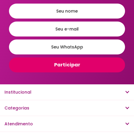
Placas Decorativas
Porta Chaves
Porta Joias
Porta Retratos
Porta Revistas
Prateleiras
Relógios de Parede
Relógios Despertador
Ordenar
A - Z
Z - A
Menor Preço
Maior Preço
Institucional
Mais Vendidos
Mais Acessados
Novidades
Mais Relevantes
Categorias
Atendimento