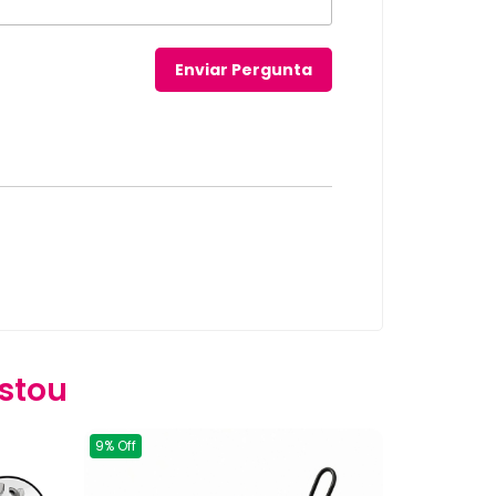
stou
9% Off