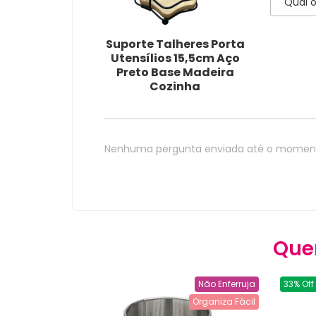
Suporte Talheres Porta
Utensílios 15,5cm Aço
Preto Base Madeira
Cozinha
Nenhuma pergunta enviada até o momen
Que
Não Enferruja
33% Off
Organiza Fácil