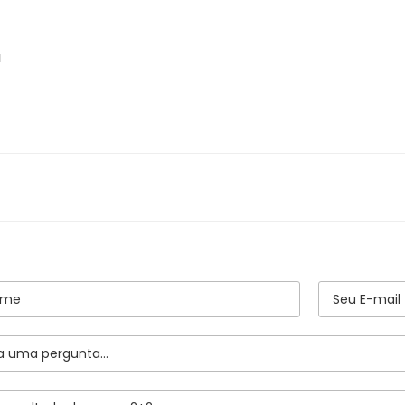
nização de Cozinha
a
as e Acessórios
ro de Culinário
ílios de Preparação
ílios Diversos