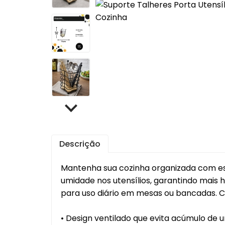
Cafet
Mante
Chale
Lixei
Jarra
Bomb
Frute
Descrição
Luva
Bande
Mantenha sua cozinha organizada com este
Trav
umidade nos utensílios, garantindo mais h
Melei
para uso diário em mesas ou bancadas. 
Port
Mant
• Design ventilado que evita acúmulo de 