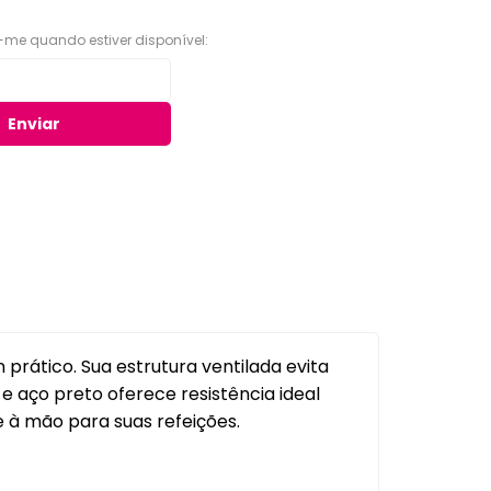
Organizadores para Cozinha
-me quando estiver disponível:
eiro
Organizadores para Entrada
e Hall
Banheiro
Enviar
Organizadores para
e
Gavetas
to
Organizadores para
giênico
Geladeira
o e Suportes
Organizadores para
Lavanderia
Organizadores para Mesa e
Escritório
Potes Herméticos
prático. Sua estrutura ventilada evita
e aço preto oferece resistência ideal
à mão para suas refeições.