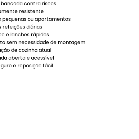
 bancada contra riscos
ras
tamente resistente
s
s pequenas ou apartamentos
 refeições diárias
 de Sobremesas
co e lanches rápidos
redor de Talheres
iato sem necessidade de montagem
ação de cozinha atual
 & Chá
ada aberta e acessível
guro e reposição fácil
ro
sórios de Mesa na
nha
zenamento e
ervação
asco e Utensílios para
es
aria e Ferramentas
ras para Cozinha