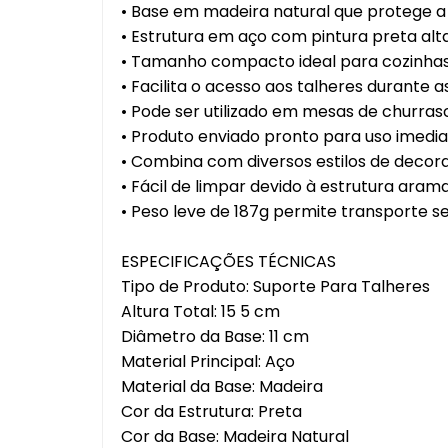
• Base em madeira natural que protege a
Leitei
• Estrutura em aço com pintura preta al
Mixer
• Tamanho compacto ideal para cozinha
• Facilita o acesso aos talheres durante as
Jogo
• Pode ser utilizado em mesas de churras
Escor
• Produto enviado pronto para uso imed
• Combina com diversos estilos de decor
Café
• Fácil de limpar devido à estrutura aram
• Peso leve de 187g permite transporte se
Salei
Aces
ESPECIFICAÇÕES TÉCNICAS
Cozi
Tipo de Produto: Suporte Para Talheres
Arma
Altura Total: 15 5 cm
Cons
Diâmetro da Base: 11 cm
Churr
Material Principal: Aço
Carn
Material da Base: Madeira
Cutel
Cor da Estrutura: Preta
Cor da Base: Madeira Natural
Lixei