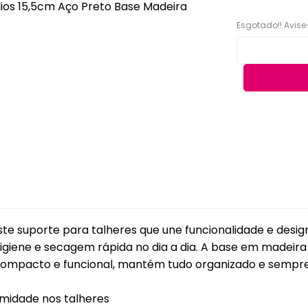
Acessórios
eiras
Faqueiros e Talheres
Esgotado!! Avise
Kits para Banh
gueiras & Queijeiras
Jarras e Garrafas
Lixeiras para 
iras
Servir e Petiscos
Organização 
ra de Cozinha
Armazenamen
s e Garrafas
Porta Papel Hi
onieres
Porta Shampo
iras
Saboneteiras
s Térmicas
jas - Baixelas &
 suporte para talheres que une funcionalidade e design 
essas
igiene e secagem rápida no dia a dia. A base em madeira 
ra
Compacto e funcional, mantém tudo organizado e sempre 
a Condimentos e
imentos
umidade nos talheres