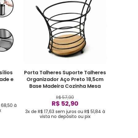
ílios
Porta Talheres Suporte Talheres
dade e
Organizador Aço Preto 18,5cm
Base Madeira Cozinha Mesa
R$ 57,90
R$ 52,90
 68,50
à
x
3x de R$ 17,63
sem juros
ou
R$ 51,84
à
vista no depósito ou pix