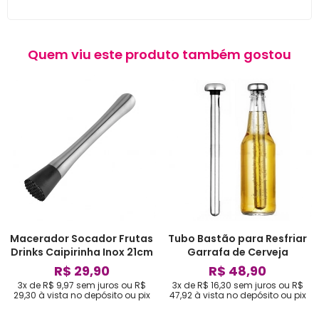
Quem viu este produto também gostou
Macerador Socador Frutas
Tubo Bastão para Resfriar
Drinks Caipirinha Inox 21cm
Garrafa de Cerveja
R$ 29,90
R$ 48,90
3x de R$ 9,97
sem juros
ou
R$
3x de R$ 16,30
sem juros
ou
R$
29,30
à vista no depósito ou pix
47,92
à vista no depósito ou pix