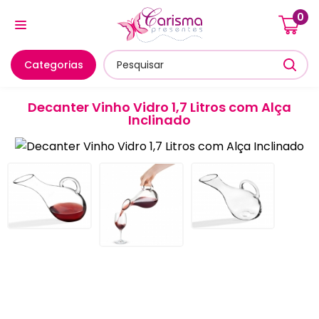
0
Cozinha E Utensílios
Mesa Posta E Servir
Banheiro E
Categorias
Decanter Vinho Vidro 1,7 Litros com Alça
Inclinado