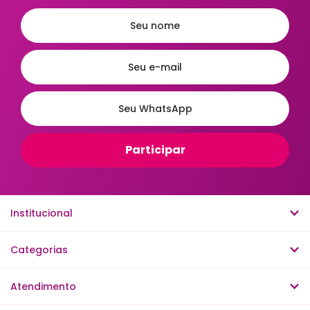
Placas Decorativas
Porta Chaves
Porta Joias
Porta Retratos
Porta Revistas
Prateleiras
Relógios de Parede
Relógios Despertador
Ordenar
A - Z
Z - A
Menor Preço
Maior Preço
Institucional
Mais Vendidos
Mais Acessados
Novidades
Mais Relevantes
Categorias
Atendimento