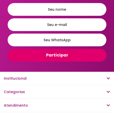
Servir e Petiscos
Ordenar
A - Z
Z - A
Menor Preço
Maior Preço
Mais Vendidos
Mais Acessados
Novidades
Mais Relevantes
Institucional
Categorias
Atendimento