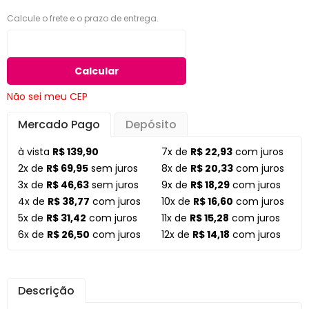
Calcule o frete e o prazo de entrega.
Calcular
Não sei meu CEP
Mercado Pago
Depósito
à vista
R$ 139,90
7x de
R$ 22,93
com juros
2x de
R$ 69,95
sem juros
8x de
R$ 20,33
com juros
3x de
R$ 46,63
sem juros
9x de
R$ 18,29
com juros
4x de
R$ 38,77
com juros
10x de
R$ 16,60
com juros
5x de
R$ 31,42
com juros
11x de
R$ 15,28
com juros
6x de
R$ 26,50
com juros
12x de
R$ 14,18
com juros
Descrição