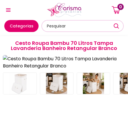
0
Cozinha E Utensílios
Mesa Posta E Servir
Banheiro E
Categorias
Cesto Roupa Bambu 70 Litros Tampa
Lavanderia Banheiro Retangular Branco