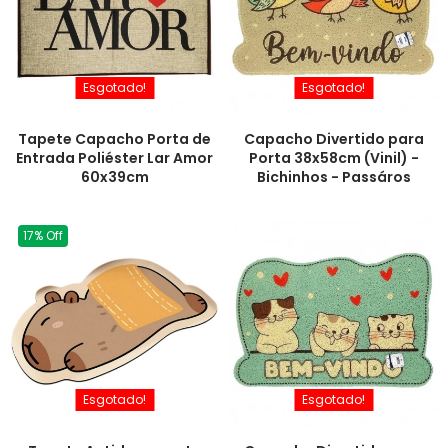
Esgotado!
Esgotado!
Tapete Capacho Porta de
Capacho Divertido para
Entrada Poliéster Lar Amor
Porta 38x58cm (Vinil) -
60x39cm
Bichinhos - Passáros
17% Off
Esgotado!
Esgotado!