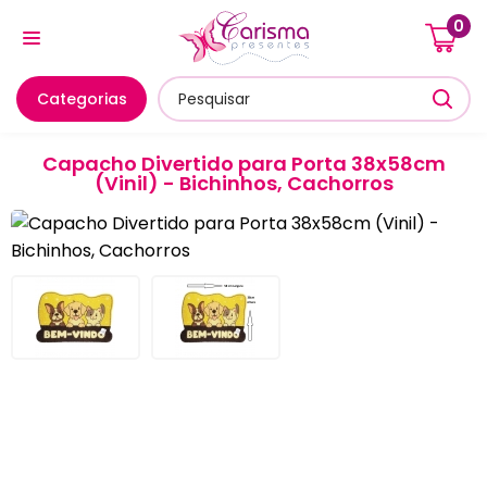
0
Cozinha E Utensílios
Mesa Posta E Servir
Banheiro E
Categorias
Capacho Divertido para Porta 38x58cm
(Vinil) - Bichinhos, Cachorros