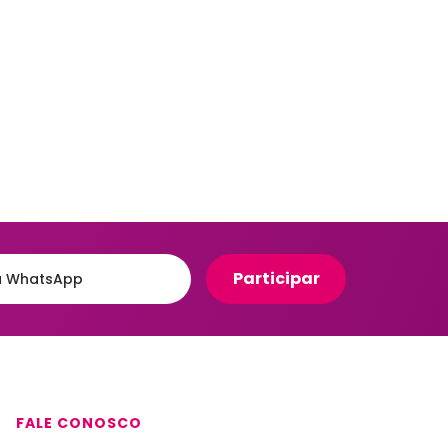
Organizadores para Cozinha
eiro
Organizadores para Entrada
e Hall
Banheiro
Organizadores para
e
Gavetas
to
Organizadores para
giênico
Geladeira
o e Suportes
Organizadores para
Lavanderia
Organizadores para Mesa e
Escritório
Potes Herméticos
FALE CONOSCO