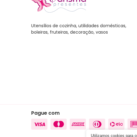
Leitei
Mixer
Utensílios de cozinha, utilidades domésticas,
Jogo
boleiras, fruteiras, decoração, vasos
Escor
Café
Salei
Aces
Cozi
Arma
Cons
Churr
Carn
Pague com
Cutel
Lixei
Utilizamos cookies para 