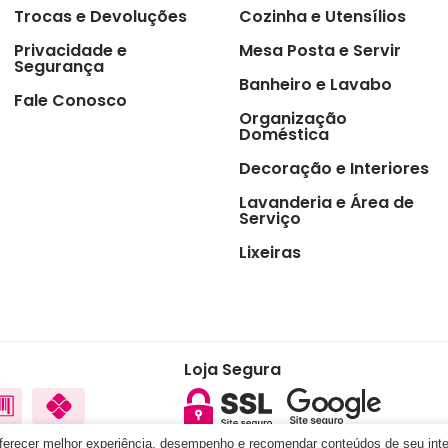
Trocas e Devoluções
Cozinha e Utensílios
ras
Privacidade e
Mesa Posta e Servir
s
Segurança
Banheiro e Lavabo
 de Sobremesas
Fale Conosco
Organização
Doméstica
redor de Talheres
Decoração e Interiores
 & Chá
Lavanderia e Área de
ro
Serviço
sórios de Mesa na
Lixeiras
nha
zenamento e
ervação
asco e Utensílios para
es
Loja Segura
aria e Ferramentas
ras para Cozinha
oferecer melhor experiência, desempenho e recomendar conteúdos de seu int