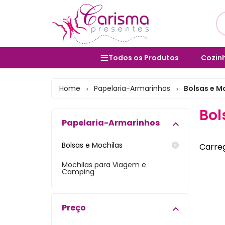
Todos os Produtos
Cozinh
Utens
Cozinha e Utensílios
Home
Papelaria-Armarinhos
Bolsas e M
>
>
Salad
Mesa Posta e Servir
Bol
Bolei
Papelaria-Armarinhos
Banheiro e Lavabo
Cane
Organização Doméstica
Bolsas e Mochilas
Carreg
Form
Decoração e Interiores
Mochilas para Viagem e
Camping
Vara
Lavanderia e Área de Serviço
Porta
Lixeiras
Preço
Bules