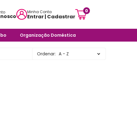
0
Minha Conta
nto
onosco
Entrar | Cadastrar
mensagem:
abo
Organização Doméstica
ojascarisma.com.br
ra Banheiro
Potes e Tigelas
Ordenar:
A - Z
atendimento:
 Odores -
Caixas Organizadoras
sex das 10h às 18h
Cestos Organizadores
pas
Organizadores Multiuso
órios
Organizadores para
ra Banheiro
Ambientes Diversos
nheiro
Organizadores para
Armários e Prateleiras
Saboneteiras
Organizadores para
Banheiro
rias e