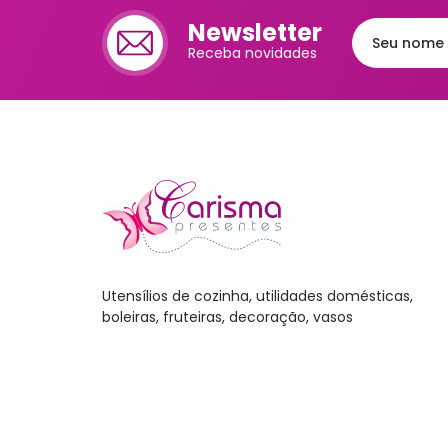
Cafet
Newsletter
Receba novidades
Mante
Chale
Lixei
Jarra
Bomb
Frute
Luva
Utensílios de cozinha, utilidades domésticas,
boleiras, fruteiras, decoração, vasos
Bande
Trav
Melei
Port
Mant