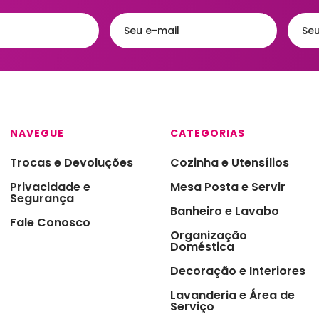
Acessórios
eiras
Faqueiros e Talheres
Kits para Banh
gueiras & Queijeiras
Jarras e Garrafas
Lixeiras para 
iras
Servir e Petiscos
Organização 
ra de Cozinha
Armazenamen
s e Garrafas
Porta Papel Hi
NAVEGUE
CATEGORIAS
onieres
Porta Shampo
Trocas e Devoluções
Cozinha e Utensílios
iras
Saboneteiras
Privacidade e
Mesa Posta e Servir
Segurança
s Térmicas
Banheiro e Lavabo
Fale Conosco
jas - Baixelas &
Organização
essas
Doméstica
ra
Decoração e Interiores
Lavanderia e Área de
a Condimentos e
Serviço
imentos