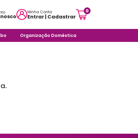
0
Minha Conta
nto
onosco
Entrar | Cadastrar
mensagem:
abo
Organização Doméstica
ojascarisma.com.br
ra Banheiro
Potes e Tigelas
atendimento:
 Odores -
Caixas Organizadoras
sex das 10h às 18h
Cestos Organizadores
pas
a.
Organizadores Multiuso
órios
Organizadores para
ra Banheiro
Ambientes Diversos
nheiro
Organizadores para
Armários e Prateleiras
Saboneteiras
Organizadores para
Banheiro
rias e