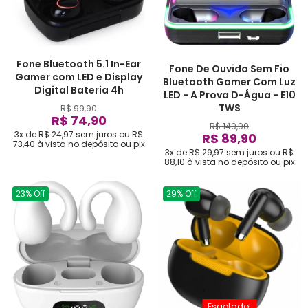
Fone Bluetooth 5.1 In-Ear
Fone De Ouvido Sem Fio
Gamer com LED e Display
Bluetooth Gamer Com Luz
Digital Bateria 4h
LED - A Prova D-Água - E10
TWS
R$ 99,90
R$ 74,90
R$ 149,90
3x de R$ 24,97
sem juros
ou
R$
R$ 89,90
73,40
à vista no depósito ou pix
3x de R$ 29,97
sem juros
ou
R$
88,10
à vista no depósito ou pix
23% Off
29% Off
Esgotado!