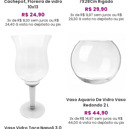
Cachepot, Floreira de vidro
7X28Cm Rigado
10x13
R$ 29,90
R$ 24,90
3x de R$ 9,97
sem juros
ou
R$
29,30
à vista no depósito ou pix
3x de R$ 8,30
sem juros
ou
R$
24,40
à vista no depósito ou pix
Vaso Aquario De Vidro Vaso
Redondo 2 L
R$ 44,90
3x de R$ 14,97
sem juros
ou
R$
44,00
à vista no depósito ou pix
Vaso Vidro Taça Napoli 3,0