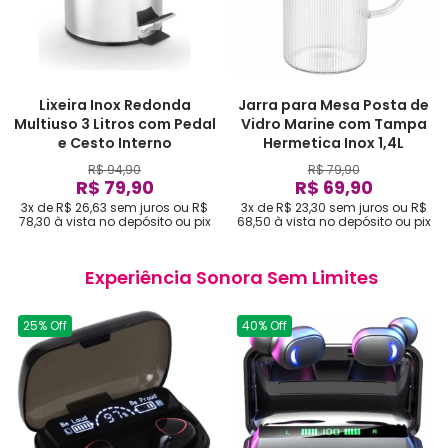
Lixeira Inox Redonda
Jarra para Mesa Posta de
Multiuso 3 Litros com Pedal
Vidro Marine com Tampa
e Cesto Interno
Hermetica Inox 1,4L
R$ 94,90
R$ 79,90
R$ 79,90
R$ 69,90
3x de R$ 26,63
sem juros
ou
R$
3x de R$ 23,30
sem juros
ou
R$
78,30
à vista no depósito ou pix
68,50
à vista no depósito ou pix
Experiência Sonora Sem Limites
25% Off
40% Off