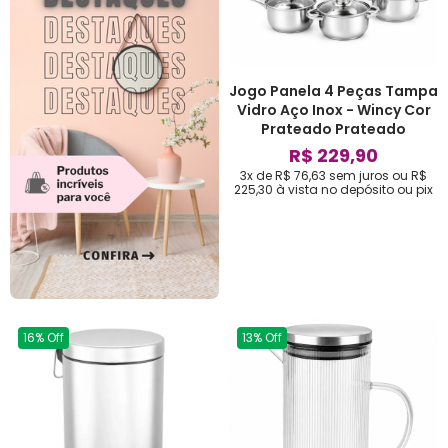
Jogo Panela 4 Peças Tampa
Vidro Aço Inox - Wincy Cor
Prateado Prateado
R$ 229,90
3x de R$ 76,63
sem juros
ou
R$
225,30
à vista no depósito ou pix
16% Off
13% Off