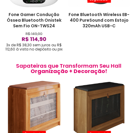
Fone Gamer Condução
Fone Bluetooth Wireless EB-
Óssea Bluetooth Onistek
400 PureSound com Estojo
Sem Fio ON-TWS24
320mAh USB-C
R$ 149,90
R$ 114,90
3x de R$ 38,30
sem juros
ou
R$
112,60
à vista no depósito ou pix
Sapateiras que Transformam Seu Hall
Organização + Decoração!