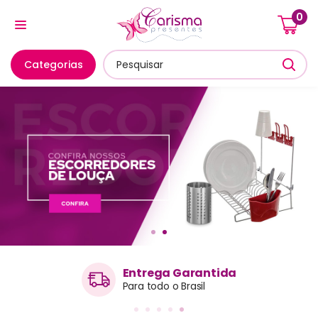
0
Cozinha E Utensílios
Mesa Posta E Servir
Banheiro E
Categorias
Entrega Garantida
Para todo o Brasil